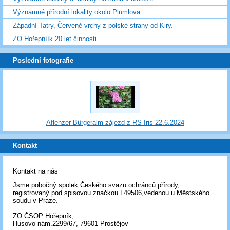
Významné přírodní lokality okolo Plumlova
Západní Tatry, Červené vrchy z polské strany od Kiry.
ZO Hořepníík 20 let činnosti
Poslední fotografie
Aflenzer Bürgeralm zájezd z RS Iris 22.6.2024
Kontakt
Kontakt na nás
Jsme pobočný spolek Českého svazu ochránců přírody,
registrovaný pod spisovou značkou L49506,vedenou u Městského
soudu v Praze.
ZO ČSOP Hořepník,
Husovo nám.2299/67, 79601 Prostějov