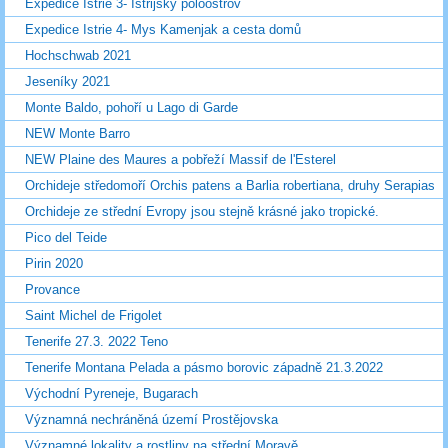
Expedice Istrie 3- Istrijský poloostrov
Expedice Istrie 4- Mys Kamenjak a cesta domů
Hochschwab 2021
Jeseníky 2021
Monte Baldo, pohoří u Lago di Garde
NEW Monte Barro
NEW Plaine des Maures a pobřeží Massif de l'Esterel
Orchideje středomoří Orchis patens a Barlia robertiana, druhy Serapias
Orchideje ze střední Evropy jsou stejně krásné jako tropické.
Pico del Teide
Pirin 2020
Provance
Saint Michel de Frigolet
Tenerife 27.3. 2022 Teno
Tenerife Montana Pelada a pásmo borovic západně 21.3.2022
Východní Pyreneje, Bugarach
Významná nechráněná území Prostějovska
Významné lokality a rostliny na střední Moravě