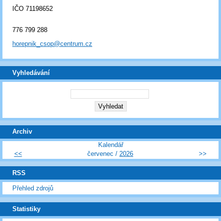
IČO 71198652
776 799 288
horepnik_csop@centrum.cz
Vyhledávání
Archiv
Kalendář
<<
červenec /
2026
>>
RSS
Přehled zdrojů
Statistiky