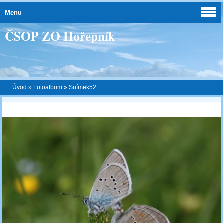
Menu
ČSOP ZO Hořepník
Úvod
»
Fotoalbum
»
Snímek52