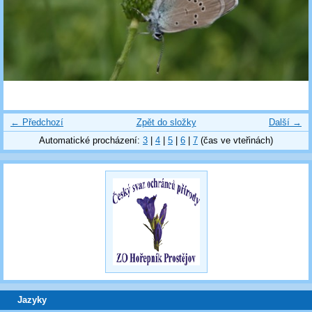
← Předchozí
Zpět do složky
Další →
Automatické procházení:
3
|
4
|
5
|
6
|
7
(čas ve vteřinách)
Jazyky