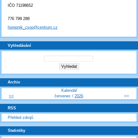
IČO 71198652
776 799 288
horepnik_csop@centrum.cz
Vyhledávání
Archiv
Kalendář
<<
červenec /
2026
>>
RSS
Přehled zdrojů
Statistiky