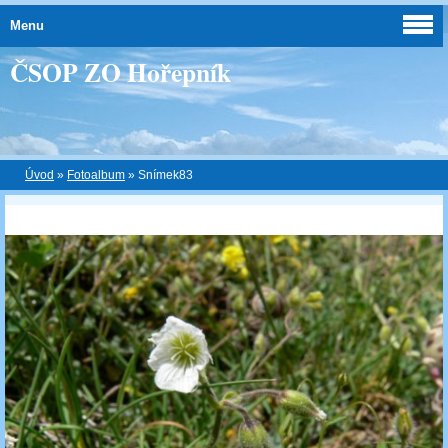
Menu
ČSOP ZO Hořepník
Úvod
»
Fotoalbum
»
Snímek83