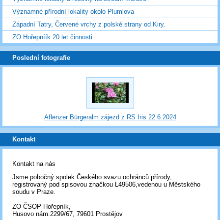
Významné přírodní lokality okolo Plumlova
Západní Tatry, Červené vrchy z polské strany od Kiry.
ZO Hořepníík 20 let činnosti
Poslední fotografie
Aflenzer Bürgeralm zájezd z RS Iris 22.6.2024
Kontakt
Kontakt na nás
Jsme pobočný spolek Českého svazu ochránců přírody,
registrovaný pod spisovou značkou L49506,vedenou u Městského
soudu v Praze.
ZO ČSOP Hořepník,
Husovo nám.2299/67, 79601 Prostějov