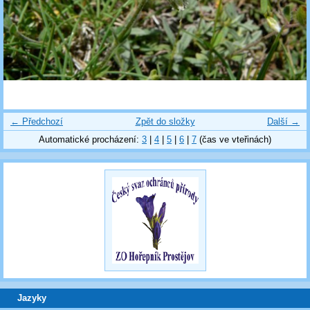
← Předchozí
Zpět do složky
Další →
Automatické procházení:
3
|
4
|
5
|
6
|
7
(čas ve vteřinách)
Jazyky