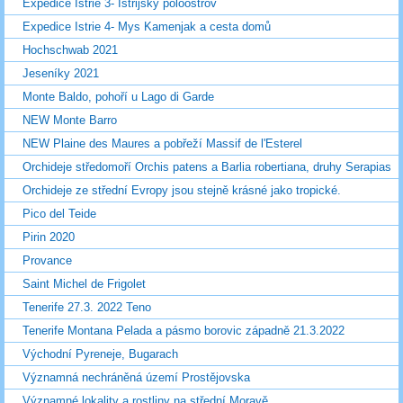
Expedice Istrie 3- Istrijský poloostrov
Expedice Istrie 4- Mys Kamenjak a cesta domů
Hochschwab 2021
Jeseníky 2021
Monte Baldo, pohoří u Lago di Garde
NEW Monte Barro
NEW Plaine des Maures a pobřeží Massif de l'Esterel
Orchideje středomoří Orchis patens a Barlia robertiana, druhy Serapias
Orchideje ze střední Evropy jsou stejně krásné jako tropické.
Pico del Teide
Pirin 2020
Provance
Saint Michel de Frigolet
Tenerife 27.3. 2022 Teno
Tenerife Montana Pelada a pásmo borovic západně 21.3.2022
Východní Pyreneje, Bugarach
Významná nechráněná území Prostějovska
Významné lokality a rostliny na střední Moravě