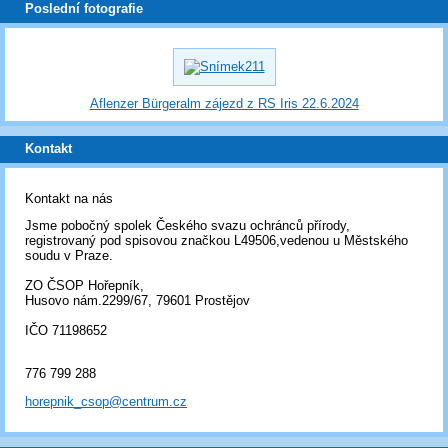
Poslední fotografie
Aflenzer Bürgeralm zájezd z RS Iris 22.6.2024
Kontakt
Kontakt na nás
Jsme pobočný spolek Českého svazu ochránců přírody,
registrovaný pod spisovou značkou L49506,vedenou u Městského
soudu v Praze.
ZO ČSOP Hořepník,
Husovo nám.2299/67, 79601 Prostějov
IČO 71198652
776 799 288
horepnik_csop@centrum.cz