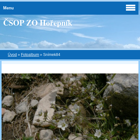
Menu
ČSOP ZO Hořepník
Úvod
»
Fotoalbum
»
Snímek84