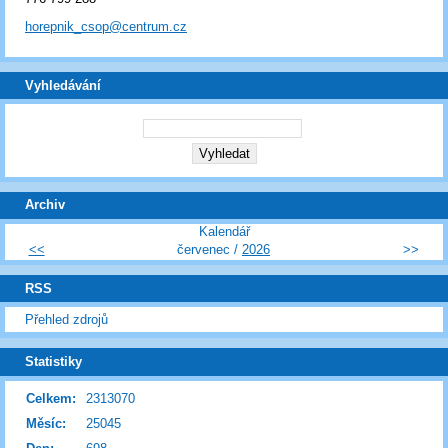
horepnik_csop@centrum.cz
Vyhledávání
Archiv
Kalendář
<<
červenec /
2026
>>
RSS
Přehled zdrojů
Statistiky
Celkem:
2313070
Měsíc:
25045