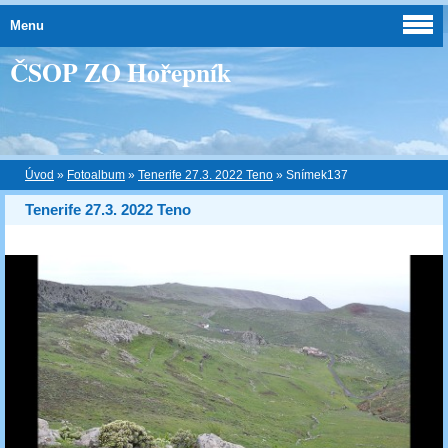
Menu
ČSOP ZO Hořepník
Úvod
»
Fotoalbum
»
Tenerife 27.3. 2022 Teno
»
Snímek137
Tenerife 27.3. 2022 Teno