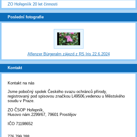
ZO Hořepníík 20 let činnosti
Poslední fotografie
Aflenzer Bürgeralm zájezd z RS Iris 22.6.2024
Kontakt
Kontakt na nás
Jsme pobočný spolek Českého svazu ochránců přírody,
registrovaný pod spisovou značkou L49506,vedenou u Městského
soudu v Praze.
ZO ČSOP Hořepník,
Husovo nám.2299/67, 79601 Prostějov
IČO 71198652
776 799 288