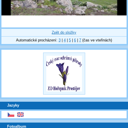
Zpět do složky
Automatické procházení:
3
|
4
|
5
|
6
|
7
(čas ve vteřinách)
Jazyky
Fotoalbum