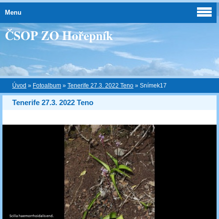
Menu
ČSOP ZO Hořepník
Úvod
»
Fotoalbum
»
Tenerife 27.3. 2022 Teno
»
Snímek17
Tenerife 27.3. 2022 Teno