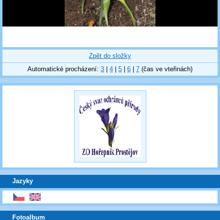
Zpět do složky
Automatické procházení:
3
|
4
|
5
|
6
|
7
(čas ve vteřinách)
Jazyky
Fotoalbum