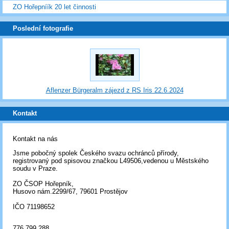
ZO Hořepníík 20 let činnosti
Poslední fotografie
Aflenzer Bürgeralm zájezd z RS Iris 22.6.2024
Kontakt
Kontakt na nás
Jsme pobočný spolek Českého svazu ochránců přírody,
registrovaný pod spisovou značkou L49506,vedenou u Městského
soudu v Praze.
ZO ČSOP Hořepník,
Husovo nám.2299/67, 79601 Prostějov
IČO 71198652
776 799 288