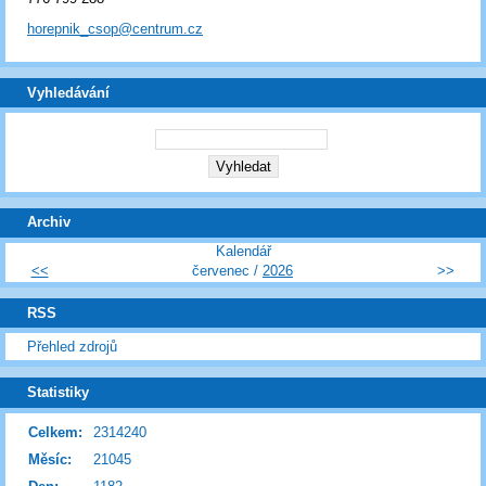
horepnik_csop@centrum.cz
Vyhledávání
Archiv
Kalendář
<<
červenec /
2026
>>
RSS
Přehled zdrojů
Statistiky
Celkem:
2314240
Měsíc:
21045