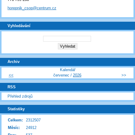
horepnik_csop@centrum.cz
Vyhledávání
Archiv
Kalendář
<<
červenec /
2026
>>
RSS
Přehled zdrojů
Statistiky
Celkem:
2312507
Měsíc:
24912