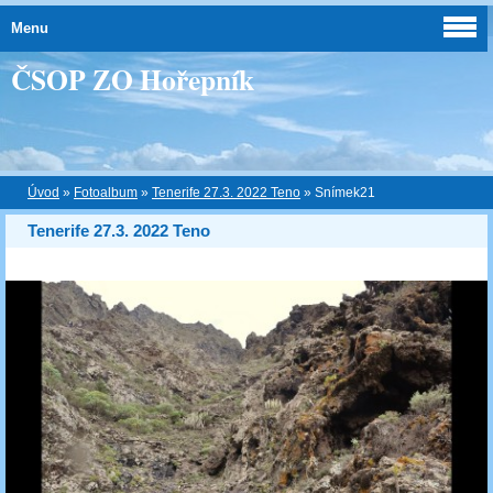
Menu
ČSOP ZO Hořepník
Úvod
»
Fotoalbum
»
Tenerife 27.3. 2022 Teno
»
Snímek21
Tenerife 27.3. 2022 Teno