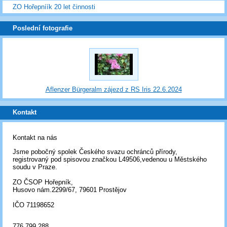
ZO Hořepníík 20 let činnosti
Poslední fotografie
Aflenzer Bürgeralm zájezd z RS Iris 22.6.2024
Kontakt
Kontakt na nás
Jsme pobočný spolek Českého svazu ochránců přírody,
registrovaný pod spisovou značkou L49506,vedenou u Městského
soudu v Praze.
ZO ČSOP Hořepník,
Husovo nám.2299/67, 79601 Prostějov
IČO 71198652
776 799 288