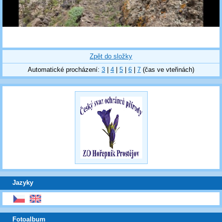
Zpět do složky
Automatické procházení:
3
|
4
|
5
|
6
|
7
(čas ve vteřinách)
Jazyky
Fotoalbum