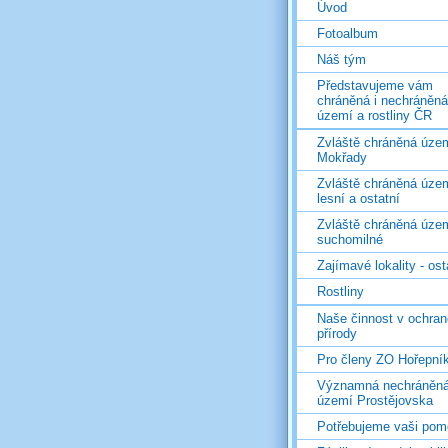
Úvod
Fotoalbum
Náš tým
Představujeme vám
chráněná i nechráněná
území a rostliny ČR
Zvláště chráněná územ
Mokřady
Zvláště chráněná územ
lesní a ostatní
Zvláště chráněná územ
suchomilné
Zajímavé lokality - ost
Rostliny
Naše činnost v ochran
přírody
Pro členy ZO Hořepní
Významná nechráněn
území Prostějovska
Potřebujeme vaši pom