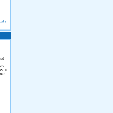
ezd z
nců
ovou
nou u
aze.