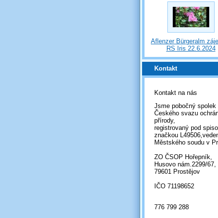
Aflenzer Bürgeralm záj
RS Iris 22.6.2024
Kontakt
Kontakt na nás
Jsme pobočný spolek
Českého svazu ochrá
přírody,
registrovaný pod spis
značkou L49506,vede
Městského soudu v Pr
ZO ČSOP Hořepník,
Husovo nám.2299/67,
79601 Prostějov
IČO 71198652
776 799 288