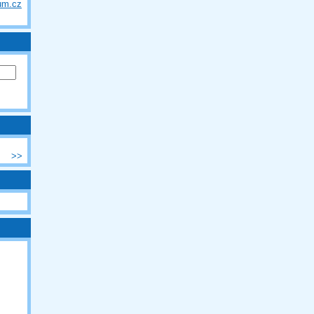
um.cz
>>