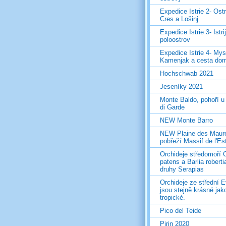
Expedice Istrie 2- Ost
Cres a Lošinj
Expedice Istrie 3- Istri
poloostrov
Expedice Istrie 4- Mys
Kamenjak a cesta do
Hochschwab 2021
Jeseníky 2021
Monte Baldo, pohoří u
di Garde
NEW Monte Barro
NEW Plaine des Maur
pobřeží Massif de l'Es
Orchideje středomoří 
patens a Barlia roberti
druhy Serapias
Orchideje ze střední 
jsou stejně krásné jak
tropické.
Pico del Teide
Pirin 2020