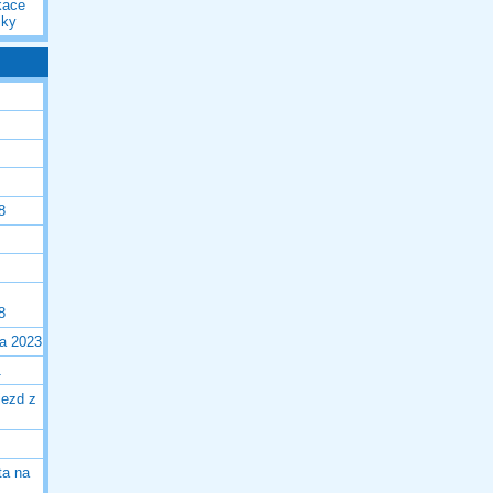
kace
iky
8
8
la 2023
1
jezd z
ta na