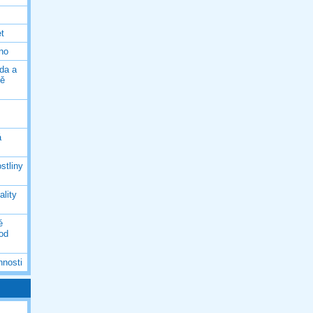
et
eno
da a
ně
á
stliny
ality
é
 od
nnosti