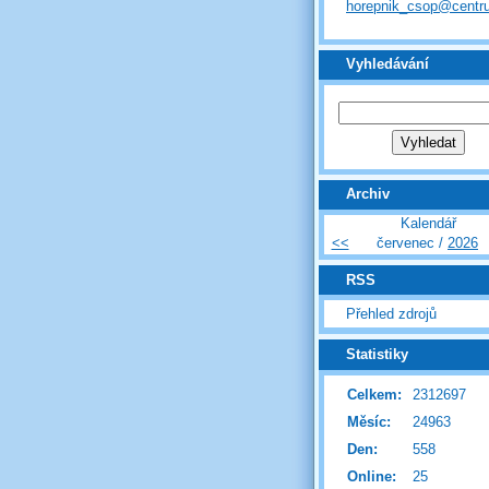
horepnik_csop@centr
Vyhledávání
Archiv
Kalendář
<<
červenec /
2026
RSS
Přehled zdrojů
Statistiky
Celkem:
2312697
Měsíc:
24963
Den:
558
Online:
25