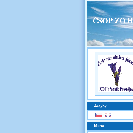
ČSOP ZO H
Jazyky
Menu