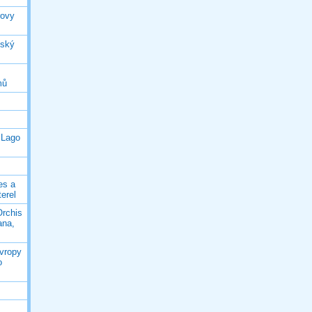
rovy
jský
mů
 Lago
es a
terel
Orchis
ana,
Evropy
o