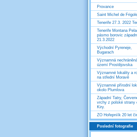
Provance
Saint Michel de Frigol
Tenerife 27.3. 2022 T
Tenerife Montana Pela
pásmo borovic západ
21.3.2022
Východní Pyreneje,
Bugarach
Významná nechráněn
území Prostějovska
Významné lokality a ro
na střední Moravě
Významné přírodní lok
okolo Plumlova
Západní Tatry, Červen
vrchy z polské strany
Kiry.
ZO Hořepníík 20 let či
Poslední fotografie