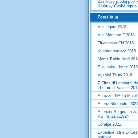
Zásilkový prodej publi
Kruštíky České republ
Fotoalbum
Alpi Ligure 2018
Alpi Maritime F 2018
Flüelapass CH 2018
Kvarner ostrovy 2018
Monte Baldo Nord 201
Slovinsko - Istrie 2018
Vysoké Taury 2018
Z Cima di Lombardi do
Therme di Valdieri 201
Abruzzo, NP La Majel
Aflenz Bürgeralm 202
Aflenzer Bürgeralm zá
RS Iris 22.6.2024
Coralpe 2021
Expedice Istrie 1- Ces
ostrovy