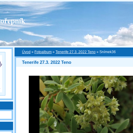
ořepník
Úvod
»
Fotoalbum
»
Tenerife 27.3. 2022 Teno
»
Snímek36
Tenerife 27.3. 2022 Teno