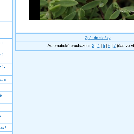
Zpět do složky
í -
Automatické procházení:
3
|
4
|
5
|
6
|
7
(čas ve vt
í -
í -
atní
ě
k
á
oc !