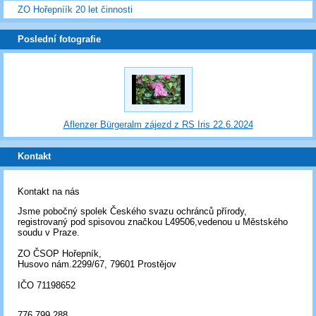
ZO Hořepníík 20 let činnosti
Poslední fotografie
Aflenzer Bürgeralm zájezd z RS Iris 22.6.2024
Kontakt
Kontakt na nás
Jsme pobočný spolek Českého svazu ochránců přírody,
registrovaný pod spisovou značkou L49506,vedenou u Městského
soudu v Praze.
ZO ČSOP Hořepník,
Husovo nám.2299/67, 79601 Prostějov
IČO 71198652
776 799 288