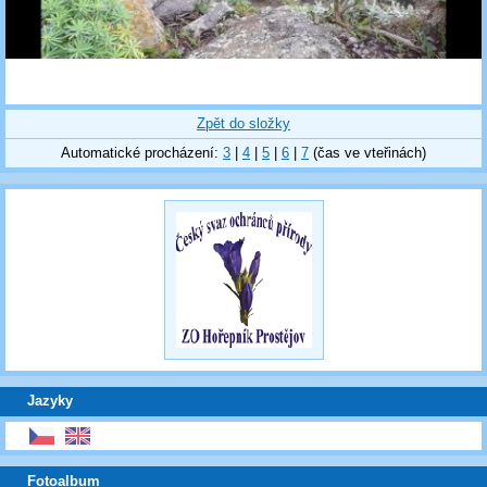
Zpět do složky
Automatické procházení:
3
|
4
|
5
|
6
|
7
(čas ve vteřinách)
Jazyky
Fotoalbum