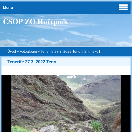
Menu
ČSOP ZO Hořepník
Úvod
»
Fotoalbum
»
Tenerife 27.3. 2022 Teno
»
Snímek61
Tenerife 27.3. 2022 Teno