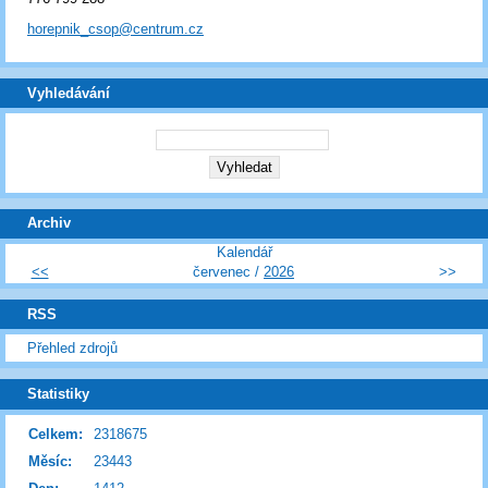
horepnik_csop@centrum.cz
Vyhledávání
Archiv
Kalendář
<<
červenec /
2026
>>
RSS
Přehled zdrojů
Statistiky
Celkem:
2318675
Měsíc:
23443