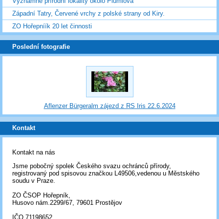
Významné přírodní lokality okolo Plumlova
Západní Tatry, Červené vrchy z polské strany od Kiry.
ZO Hořepníík 20 let činnosti
Poslední fotografie
Aflenzer Bürgeralm zájezd z RS Iris 22.6.2024
Kontakt
Kontakt na nás
Jsme pobočný spolek Českého svazu ochránců přírody,
registrovaný pod spisovou značkou L49506,vedenou u Městského
soudu v Praze.
ZO ČSOP Hořepník,
Husovo nám.2299/67, 79601 Prostějov
IČO 71198652