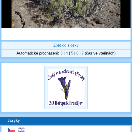
Zpět do složky
Automatické procházení:
3
|
4
|
5
|
6
|
7
(čas ve vteřinách)
Jazyky