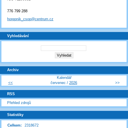
776 799 288
horepnik_csop@centrum.cz
Vyhledávání
Archiv
Kalendář
<<
červenec /
2026
>>
RSS
Přehled zdrojů
Statistiky
Celkem:
2318672