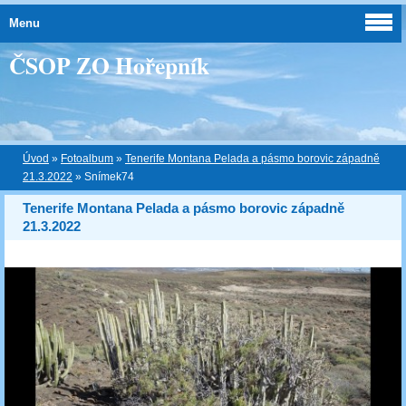
Menu
ČSOP ZO Hořepník
Úvod
»
Fotoalbum
»
Tenerife Montana Pelada a pásmo borovic západně
21.3.2022
»
Snímek74
Tenerife Montana Pelada a pásmo borovic západně
21.3.2022