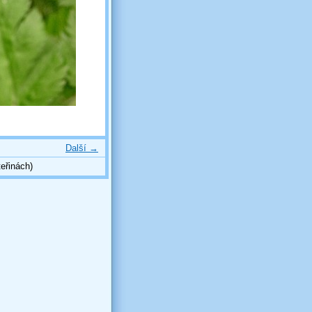
Další →
eřinách)