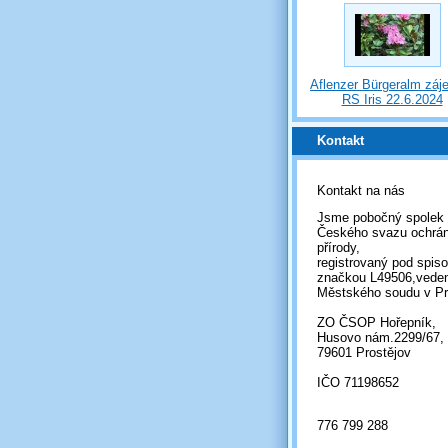
Aflenzer Bürgeralm záj
RS Iris 22.6.2024
Kontakt
Kontakt na nás
Jsme pobočný spolek
Českého svazu ochrá
přírody,
registrovaný pod spis
značkou L49506,vede
Městského soudu v Pr
ZO ČSOP Hořepník,
Husovo nám.2299/67,
79601 Prostějov
IČO 71198652
776 799 288