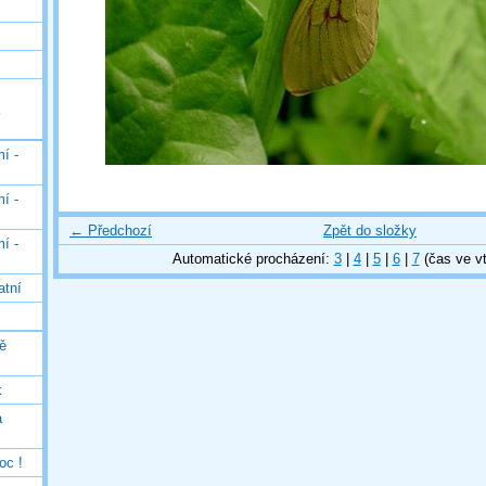
í -
í -
← Předchozí
Zpět do složky
í -
Automatické procházení:
3
|
4
|
5
|
6
|
7
(čas ve vt
atní
ě
k
á
oc !