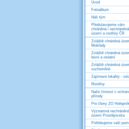
Úvod
Fotoalbum
Náš tým
Představujeme vám
chráněná i nechráněná
území a rostliny ČR
Zvláště chráněná územ
Mokřady
Zvláště chráněná územ
lesní a ostatní
Zvláště chráněná územ
suchomilné
Zajímavé lokality - ost
Rostliny
Naše činnost v ochran
přírody
Pro členy ZO Hořepní
Významná nechráněn
území Prostějovska
Potřebujeme vaši pom