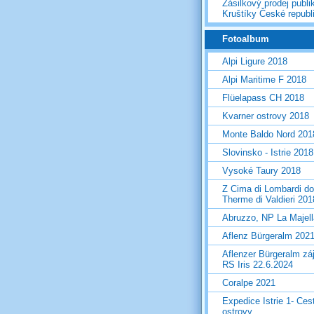
Zásilkový prodej publi
Kruštíky České republ
Fotoalbum
Alpi Ligure 2018
Alpi Maritime F 2018
Flüelapass CH 2018
Kvarner ostrovy 2018
Monte Baldo Nord 201
Slovinsko - Istrie 2018
Vysoké Taury 2018
Z Cima di Lombardi do
Therme di Valdieri 201
Abruzzo, NP La Majel
Aflenz Bürgeralm 202
Aflenzer Bürgeralm zá
RS Iris 22.6.2024
Coralpe 2021
Expedice Istrie 1- Ces
ostrovy