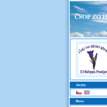
ČSOP ZO H
Jazyky
Menu