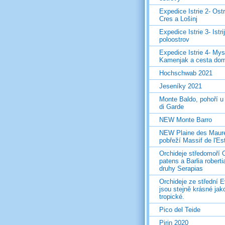
Expedice Istrie 2- Ost
Cres a Lošinj
Expedice Istrie 3- Istri
poloostrov
Expedice Istrie 4- Mys
Kamenjak a cesta do
Hochschwab 2021
Jeseníky 2021
Monte Baldo, pohoří u
di Garde
NEW Monte Barro
NEW Plaine des Maur
pobřeží Massif de l'Es
Orchideje středomoří 
patens a Barlia roberti
druhy Serapias
Orchideje ze střední 
jsou stejně krásné jak
tropické.
Pico del Teide
Pirin 2020