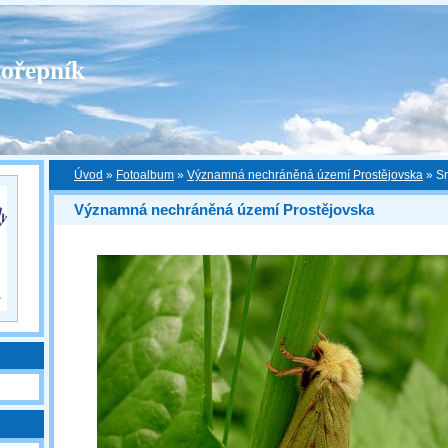
ořepník
Úvod
»
Fotoalbum
»
Významná nechráněná území Prostějovska
»
S
Významná nechráněná území Prostějovska