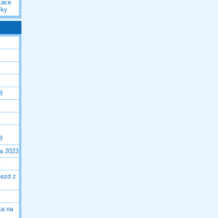
kace
iky
8
8
la 2023
1
jezd z
ta na