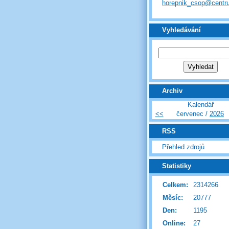
horepnik_csop@centr
Vyhledávání
Archiv
Kalendář
<<
červenec /
2026
RSS
Přehled zdrojů
Statistiky
Celkem:
2314266
Měsíc:
20777
Den:
1195
Online:
27