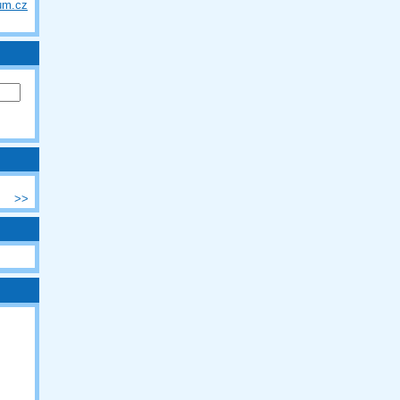
um.cz
>>