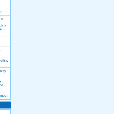
et
eno
da a
ně
á
stliny
ality
é
 od
nnosti