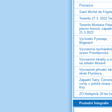
Provance
Saint Michel de Frigol
Tenerife 27.3. 2022 T
Tenerife Montana Pela
pásmo borovic západ
21.3.2022
Východní Pyreneje,
Bugarach
Významná nechráněn
území Prostějovska
Významné lokality a ro
na střední Moravě
Významné přírodní lok
okolo Plumlova
Západní Tatry, Červen
vrchy z polské strany
Kiry.
ZO Hořepníík 20 let či
Poslední fotografie