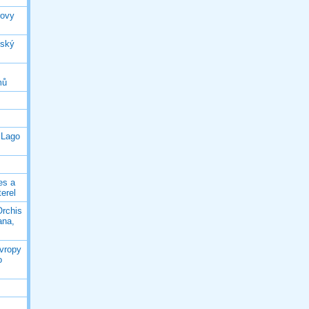
rovy
jský
mů
 Lago
es a
terel
Orchis
ana,
Evropy
o