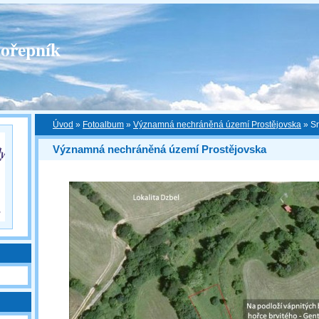
ořepník
Úvod
»
Fotoalbum
»
Významná nechráněná území Prostějovska
»
S
Významná nechráněná území Prostějovska