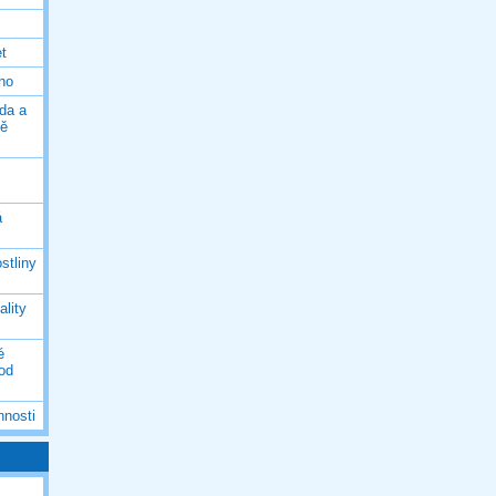
et
eno
da a
ně
á
stliny
ality
é
 od
nnosti