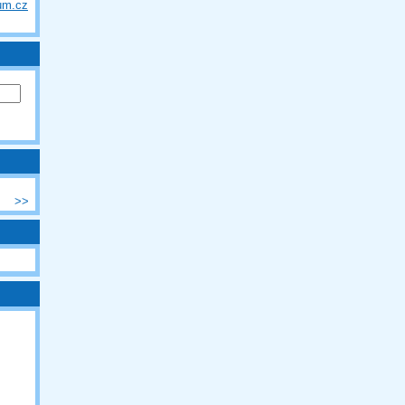
um.cz
>>