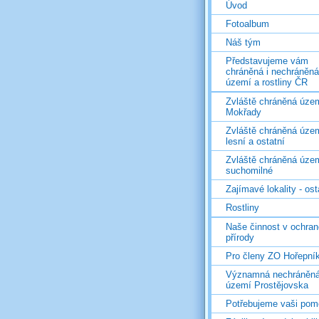
Úvod
Fotoalbum
Náš tým
Představujeme vám
chráněná i nechráněná
území a rostliny ČR
Zvláště chráněná územ
Mokřady
Zvláště chráněná územ
lesní a ostatní
Zvláště chráněná územ
suchomilné
Zajímavé lokality - ost
Rostliny
Naše činnost v ochran
přírody
Pro členy ZO Hořepní
Významná nechráněn
území Prostějovska
Potřebujeme vaši pom