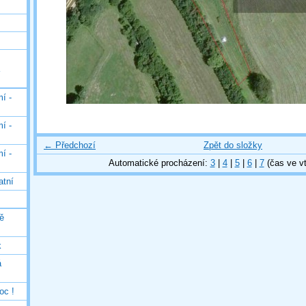
í -
í -
← Předchozí
Zpět do složky
í -
Automatické procházení:
3
|
4
|
5
|
6
|
7
(čas ve vt
atní
ě
k
á
oc !