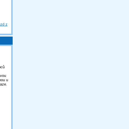
ezd z
nců
ovou
nou u
aze.