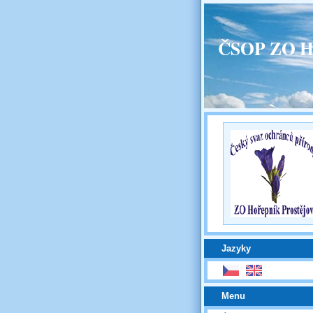
ČSOP ZO H
Jazyky
Menu