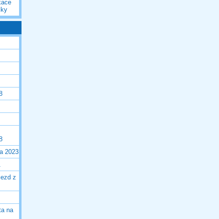
kace
iky
8
8
la 2023
1
jezd z
ta na