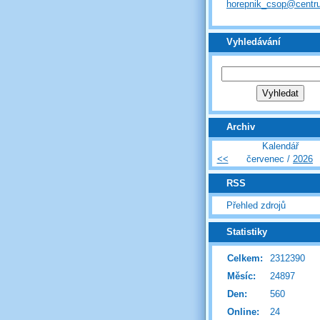
horepnik_csop@centr
Vyhledávání
Archiv
Kalendář
<<
červenec /
2026
RSS
Přehled zdrojů
Statistiky
Celkem:
2312390
Měsíc:
24897
Den:
560
Online:
24