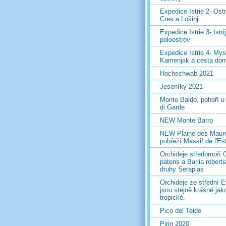
Expedice Istrie 2- Ost
Cres a Lošinj
Expedice Istrie 3- Istri
poloostrov
Expedice Istrie 4- Mys
Kamenjak a cesta do
Hochschwab 2021
Jeseníky 2021
Monte Baldo, pohoří u
di Garde
NEW Monte Barro
NEW Plaine des Maur
pobřeží Massif de l'Es
Orchideje středomoří 
patens a Barlia roberti
druhy Serapias
Orchideje ze střední 
jsou stejně krásné jak
tropické.
Pico del Teide
Pirin 2020