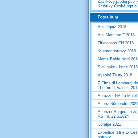
Zásilkový prodej publi
Kruštíky České republ
Fotoalbum
Alpi Ligure 2018
Alpi Maritime F 2018
Flüelapass CH 2018
Kvarner ostrovy 2018
Monte Baldo Nord 201
Slovinsko - Istrie 2018
Vysoké Taury 2018
Z Cima di Lombardi do
Therme di Valdieri 201
Abruzzo, NP La Majel
Aflenz Bürgeralm 202
Aflenzer Bürgeralm zá
RS Iris 22.6.2024
Coralpe 2021
Expedice Istrie 1- Ces
ostrovy