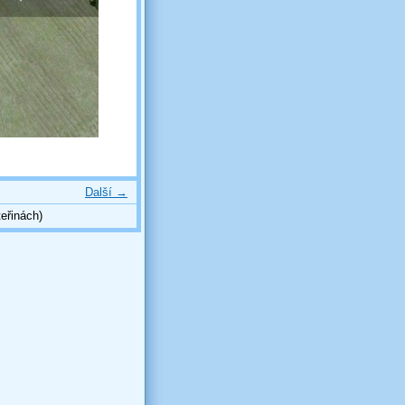
Další →
eřinách)