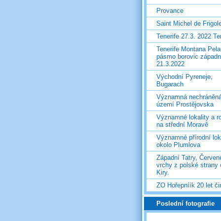
Provance
Saint Michel de Frigol
Tenerife 27.3. 2022 T
Tenerife Montana Pela
pásmo borovic západ
21.3.2022
Východní Pyreneje,
Bugarach
Významná nechráněn
území Prostějovska
Významné lokality a ro
na střední Moravě
Významné přírodní lok
okolo Plumlova
Západní Tatry, Červen
vrchy z polské strany
Kiry.
ZO Hořepníík 20 let či
Poslední fotografie