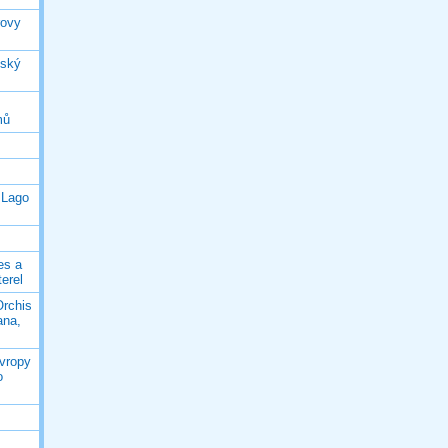
rovy
jský
mů
 Lago
es a
terel
Orchis
ana,
Evropy
o