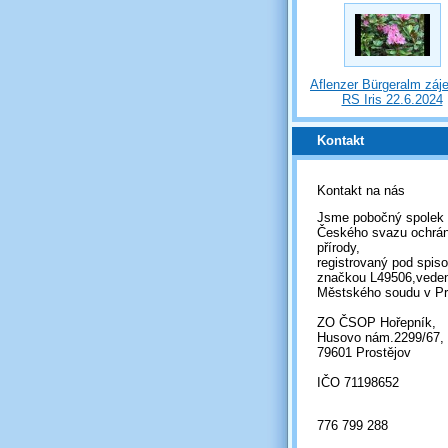
Aflenzer Bürgeralm záj
RS Iris 22.6.2024
Kontakt
Kontakt na nás
Jsme pobočný spolek
Českého svazu ochrá
přírody,
registrovaný pod spis
značkou L49506,vede
Městského soudu v Pr
ZO ČSOP Hořepník,
Husovo nám.2299/67,
79601 Prostějov
IČO 71198652
776 799 288