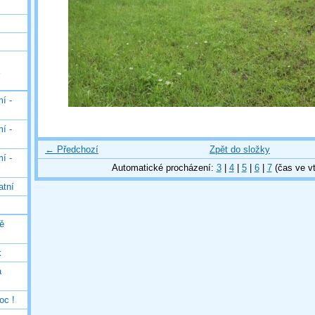
í -
í -
← Předchozí
Zpět do složky
í -
Automatické procházení:
3
|
4
|
5
|
6
|
7
(čas ve vt
atní
ě
k
á
oc !