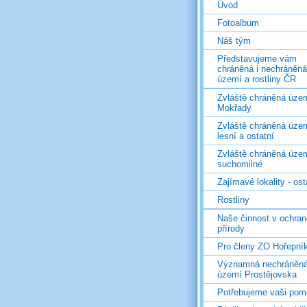
Úvod
Fotoalbum
Náš tým
Představujeme vám
chráněná i nechráněná
území a rostliny ČR
Zvláště chráněná územ
Mokřady
Zvláště chráněná územ
lesní a ostatní
Zvláště chráněná územ
suchomilné
Zajímavé lokality - ost
Rostliny
Naše činnost v ochran
přírody
Pro členy ZO Hořepní
Významná nechráněn
území Prostějovska
Potřebujeme vaši pom