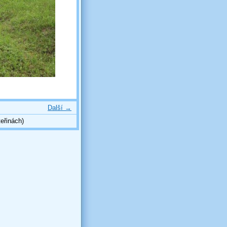
Další →
eřinách)