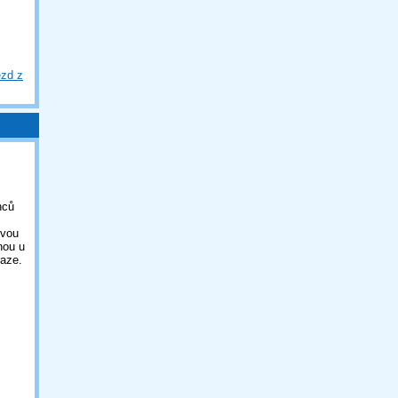
ezd z
nců
ovou
nou u
aze.