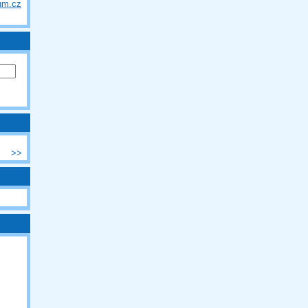
um.cz
>>