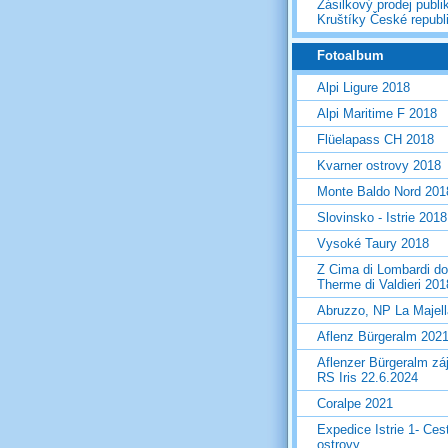
Zásilkový prodej publi
Kruštíky České republ
Fotoalbum
Alpi Ligure 2018
Alpi Maritime F 2018
Flüelapass CH 2018
Kvarner ostrovy 2018
Monte Baldo Nord 201
Slovinsko - Istrie 2018
Vysoké Taury 2018
Z Cima di Lombardi do
Therme di Valdieri 201
Abruzzo, NP La Majel
Aflenz Bürgeralm 202
Aflenzer Bürgeralm zá
RS Iris 22.6.2024
Coralpe 2021
Expedice Istrie 1- Ces
ostrovy