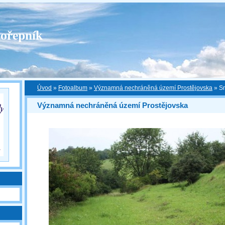
ořepník
Úvod
»
Fotoalbum
»
Významná nechráněná území Prostějovska
»
S
Významná nechráněná území Prostějovska