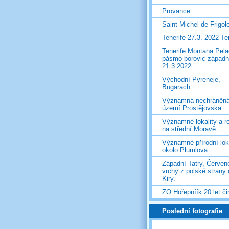
Provance
Saint Michel de Frigol
Tenerife 27.3. 2022 T
Tenerife Montana Pela
pásmo borovic západ
21.3.2022
Východní Pyreneje,
Bugarach
Významná nechráněn
území Prostějovska
Významné lokality a ro
na střední Moravě
Významné přírodní lok
okolo Plumlova
Západní Tatry, Červen
vrchy z polské strany
Kiry.
ZO Hořepníík 20 let či
Poslední fotografie