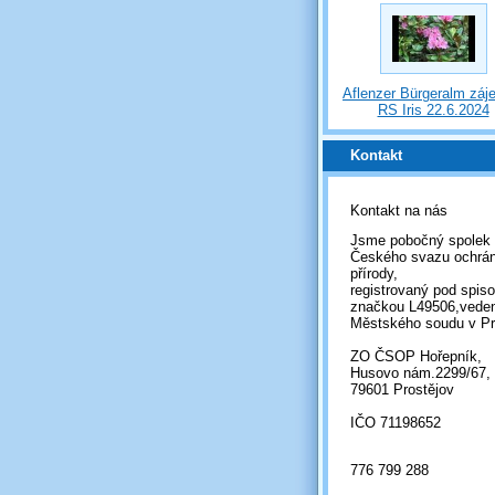
Aflenzer Bürgeralm záj
RS Iris 22.6.2024
Kontakt
Kontakt na nás
Jsme pobočný spolek
Českého svazu ochrá
přírody,
registrovaný pod spis
značkou L49506,vede
Městského soudu v Pr
ZO ČSOP Hořepník,
Husovo nám.2299/67,
79601 Prostějov
IČO 71198652
776 799 288