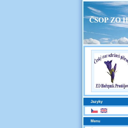
ČSOP ZO H
Jazyky
Menu