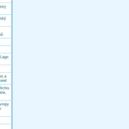
rovy
jský
mů
 Lago
es a
terel
Orchis
ana,
Evropy
o