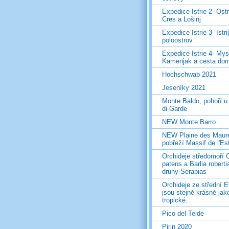
Expedice Istrie 2- Ost
Cres a Lošinj
Expedice Istrie 3- Istri
poloostrov
Expedice Istrie 4- Mys
Kamenjak a cesta do
Hochschwab 2021
Jeseníky 2021
Monte Baldo, pohoří u
di Garde
NEW Monte Barro
NEW Plaine des Maur
pobřeží Massif de l'Es
Orchideje středomoří 
patens a Barlia roberti
druhy Serapias
Orchideje ze střední 
jsou stejně krásné jak
tropické.
Pico del Teide
Pirin 2020