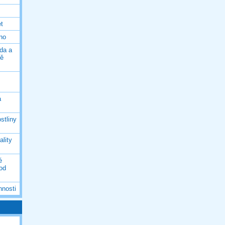
et
eno
da a
ně
á
stliny
ality
é
 od
nnosti