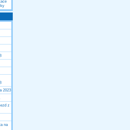
kace
iky
8
8
la 2023
1
jezd z
ta na