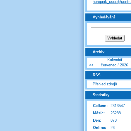
horepnik_csop@centr
Vyhledávání
Archiv
Kalendář
<<
červenec /
2026
RSS
Přehled zdrojů
Statistiky
Celkem:
2313547
Měsíc:
25288
Den:
878
Online:
26