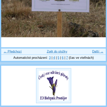
← Předchozí
Zpět do složky
Další →
Automatické procházení:
3
|
4
|
5
|
6
|
7
(čas ve vteřinách)