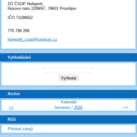
ZO ČSOP Hořepník,
Husovo nám.2299/67, 79601 Prostějov
IČO 71198652
776 799 288
horepnik_csop@centrum.cz
Vyhledávání
Archiv
Kalendář
<<
červenec /
2026
>>
RSS
Přehled zdrojů