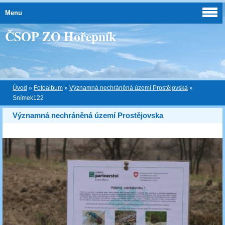
Menu
ČSOP ZO Hořepník
Úvod
»
Fotoalbum
»
Významná nechráněná území Prostějovska
»
Snímek122
Významná nechráněná území Prostějovska