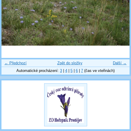
← Předchozí
Zpět do složky
Další →
Automatické procházení:
3
|
4
|
5
|
6
|
7
(čas ve vteřinách)