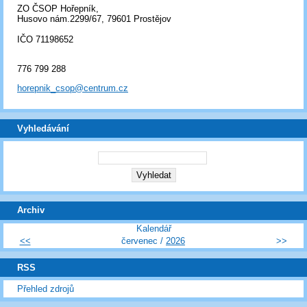
ZO ČSOP Hořepník,
Husovo nám.2299/67, 79601 Prostějov
IČO 71198652
776 799 288
horepnik_csop@centrum.cz
Vyhledávání
Archiv
Kalendář
<<
červenec /
2026
>>
RSS
Přehled zdrojů