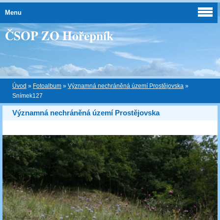
Menu
ČSOP ZO Hořepník
Úvod
»
Fotoalbum
»
Významná nechráněná území Prostějovska
»
Snímek127
Významná nechráněná území Prostějovska