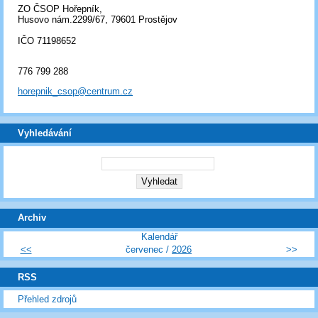
ZO ČSOP Hořepník,
Husovo nám.2299/67, 79601 Prostějov
IČO 71198652
776 799 288
horepnik_csop@centrum.cz
Vyhledávání
Archiv
Kalendář
<<
červenec /
2026
>>
RSS
Přehled zdrojů