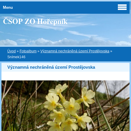
Menu
ČSOP ZO Hořepník
Úvod
»
Fotoalbum
»
Významná nechráněná území Prostějovska
»
Snímek146
Významná nechráněná území Prostějovska