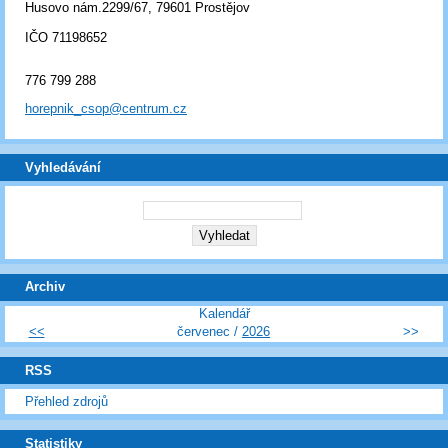
Husovo nám.2299/67, 79601 Prostějov
IČO 71198652
776 799 288
horepnik_csop@centrum.cz
Vyhledávání
Archiv
Kalendář
<<
červenec /
2026
>>
RSS
Přehled zdrojů
Statistiky