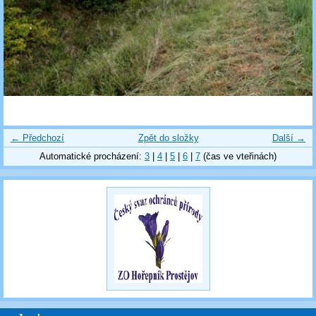
← Předchozí
Zpět do složky
Další →
Automatické procházení:
3
|
4
|
5
|
6
|
7
(čas ve vteřinách)