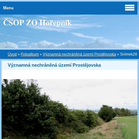
Menu
ČSOP ZO Hořepník
Úvod
»
Fotoalbum
»
Významná nechráněná území Prostějovska
»
Snímek28
Významná nechráněná území Prostějovska