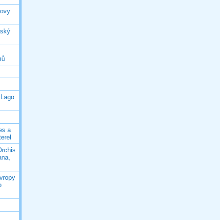
rovy
jský
mů
 Lago
es a
terel
Orchis
ana,
Evropy
o