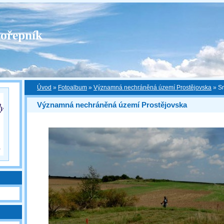
ořepník
Úvod
»
Fotoalbum
»
Významná nechráněná území Prostějovska
»
S
Významná nechráněná území Prostějovska