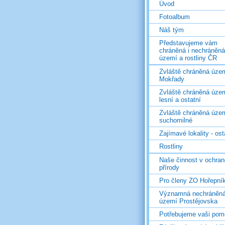
Úvod
Fotoalbum
Náš tým
Představujeme vám
chráněná i nechráněná
území a rostliny ČR
Zvláště chráněná územ
Mokřady
Zvláště chráněná územ
lesní a ostatní
Zvláště chráněná územ
suchomilné
Zajímavé lokality - ost
Rostliny
Naše činnost v ochran
přírody
Pro členy ZO Hořepní
Významná nechráněn
území Prostějovska
Potřebujeme vaši pom