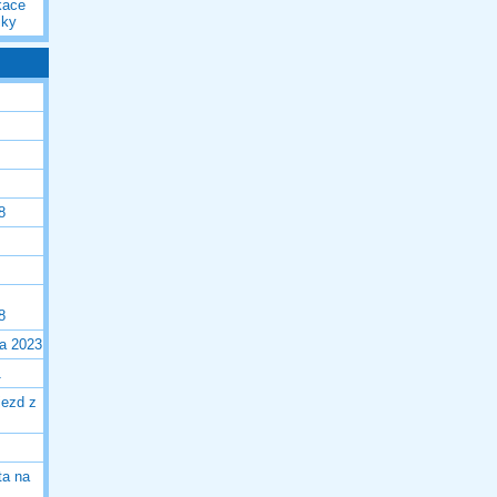
kace
iky
8
8
la 2023
1
jezd z
ta na