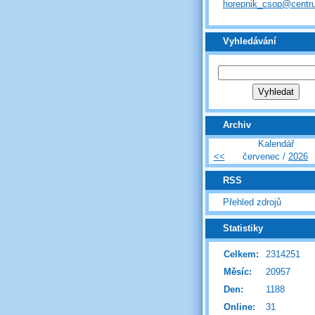
horepnik_csop@centr
Vyhledávání
Archiv
Kalendář
<<
červenec /
2026
RSS
Přehled zdrojů
Statistiky
Celkem:
2314251
Měsíc:
20957
Den:
1188
Online:
31