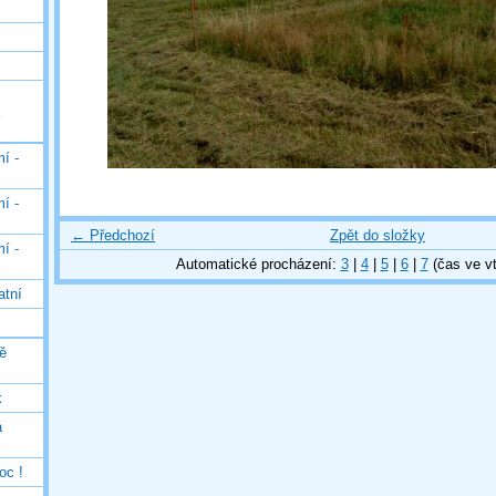
í -
í -
← Předchozí
Zpět do složky
í -
Automatické procházení:
3
|
4
|
5
|
6
|
7
(čas ve vt
atní
ě
k
á
oc !