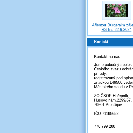
Aflenzer Bürgeralm záj
RS Iris 22.6.2024
Kontakt
Kontakt na nás
Jsme pobočný spolek
Českého svazu ochrá
přírody,
registrovaný pod spis
značkou L49506,vede
Městského soudu v Pr
ZO ČSOP Hořepník,
Husovo nám.2299/67,
79601 Prostějov
IČO 71198652
776 799 288