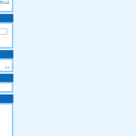
um.cz
>>