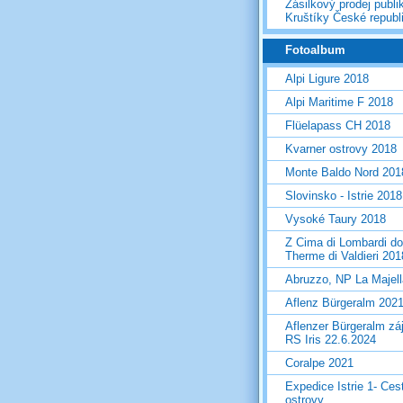
Zásilkový prodej publi
Kruštíky České republ
Fotoalbum
Alpi Ligure 2018
Alpi Maritime F 2018
Flüelapass CH 2018
Kvarner ostrovy 2018
Monte Baldo Nord 201
Slovinsko - Istrie 2018
Vysoké Taury 2018
Z Cima di Lombardi do
Therme di Valdieri 201
Abruzzo, NP La Majel
Aflenz Bürgeralm 202
Aflenzer Bürgeralm zá
RS Iris 22.6.2024
Coralpe 2021
Expedice Istrie 1- Ces
ostrovy