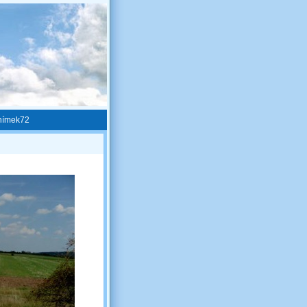
nímek72