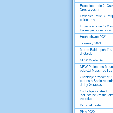
Expedice Istrie 2- Ost
Cres a Lošinj
Expedice Istrie 3- Istri
poloostrov
Expedice Istrie 4- Mys
Kamenjak a cesta do
Hochschwab 2021
Jeseníky 2021
Monte Baldo, pohoří u
di Garde
NEW Monte Barro
NEW Plaine des Maur
pobřeží Massif de l'Es
Orchideje středomoří 
patens a Barlia roberti
druhy Serapias
Orchideje ze střední 
jsou stejně krásné jak
tropické.
Pico del Teide
Pirin 2020