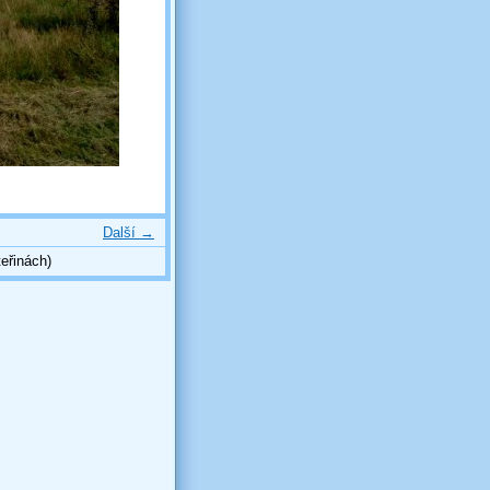
Další →
eřinách)