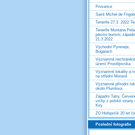
Provance
Saint Michel de Frigol
Tenerife 27.3. 2022 T
Tenerife Montana Pela
pásmo borovic západ
21.3.2022
Východní Pyreneje,
Bugarach
Významná nechráněn
území Prostějovska
Významné lokality a ro
na střední Moravě
Významné přírodní lok
okolo Plumlova
Západní Tatry, Červen
vrchy z polské strany
Kiry.
ZO Hořepníík 20 let či
Poslední fotografie