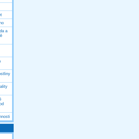
et
eno
da a
ně
á
stliny
ality
é
 od
nnosti