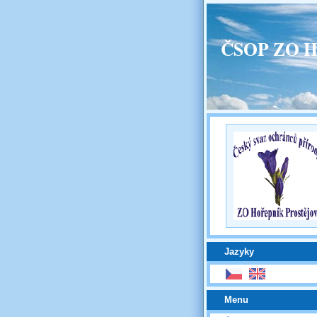
ČSOP ZO H
Jazyky
Menu