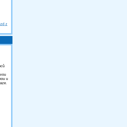
ezd z
nců
ovou
nou u
aze.