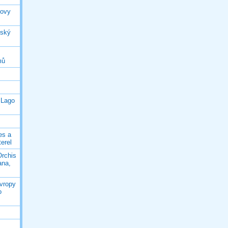
rovy
jský
mů
 Lago
es a
terel
Orchis
ana,
Evropy
o