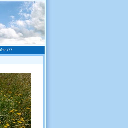
nímek77