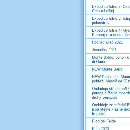
Expedice Istrie 2- Ost
Cres a Lošinj
Expedice Istrie 3- Istri
poloostrov
Expedice Istrie 4- Mys
Kamenjak a cesta do
Hochschwab 2021
Jeseníky 2021
Monte Baldo, pohoří u
di Garde
NEW Monte Barro
NEW Plaine des Maur
pobřeží Massif de l'Es
Orchideje středomoří 
patens a Barlia roberti
druhy Serapias
Orchideje ze střední 
jsou stejně krásné jak
tropické.
Pico del Teide
Pirin 2020