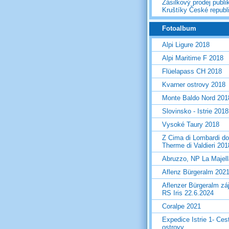
Zásilkový prodej publi
Kruštíky České republ
Fotoalbum
Alpi Ligure 2018
Alpi Maritime F 2018
Flüelapass CH 2018
Kvarner ostrovy 2018
Monte Baldo Nord 201
Slovinsko - Istrie 2018
Vysoké Taury 2018
Z Cima di Lombardi do
Therme di Valdieri 201
Abruzzo, NP La Majel
Aflenz Bürgeralm 202
Aflenzer Bürgeralm zá
RS Iris 22.6.2024
Coralpe 2021
Expedice Istrie 1- Ces
ostrovy