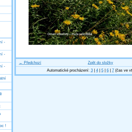
í -
í -
← Předchozí
Zpět do složky
í -
Automatické procházení:
3
|
4
|
5
|
6
|
7
(čas ve vt
atní
ě
k
á
oc !