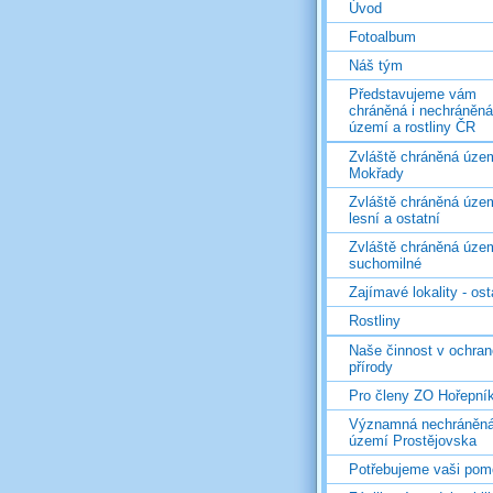
Úvod
Fotoalbum
Náš tým
Představujeme vám
chráněná i nechráněná
území a rostliny ČR
Zvláště chráněná územ
Mokřady
Zvláště chráněná územ
lesní a ostatní
Zvláště chráněná územ
suchomilné
Zajímavé lokality - ost
Rostliny
Naše činnost v ochran
přírody
Pro členy ZO Hořepní
Významná nechráněn
území Prostějovska
Potřebujeme vaši pom