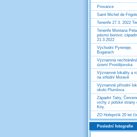
Provance
Saint Michel de Frigol
Tenerife 27.3. 2022 T
Tenerife Montana Pela
pásmo borovic západ
21.3.2022
Východní Pyreneje,
Bugarach
Významná nechráněn
území Prostějovska
Významné lokality a ro
na střední Moravě
Významné přírodní lok
okolo Plumlova
Západní Tatry, Červen
vrchy z polské strany
Kiry.
ZO Hořepníík 20 let či
Poslední fotografie