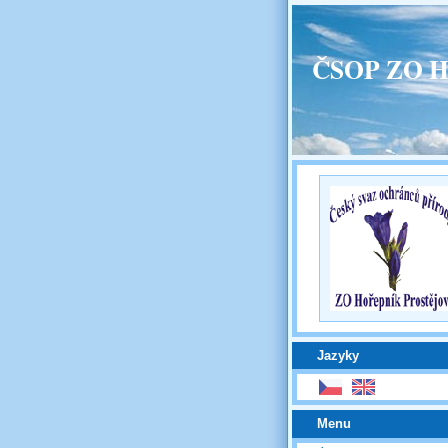
ČSOP ZO H
Jazyky
Menu