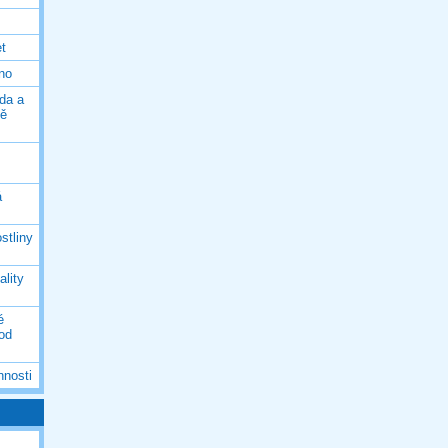
et
eno
da a
ně
á
stliny
ality
é
 od
nnosti