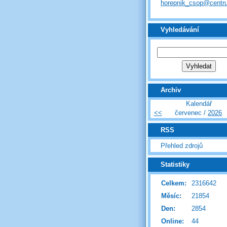
horepnik_csop@centr
Vyhledávání
Archiv
Kalendář
<<
červenec /
2026
RSS
Přehled zdrojů
Statistiky
Celkem:
2316642
Měsíc:
21854
Den:
2854
Online:
44