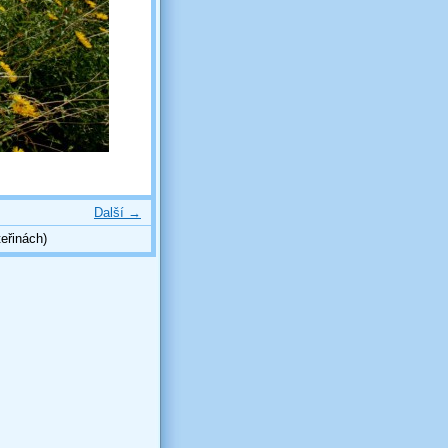
Další →
eřinách)