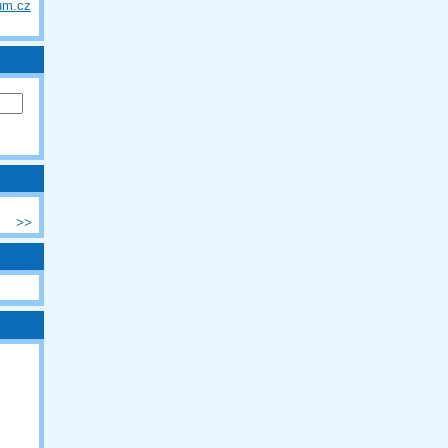
um.cz
>>