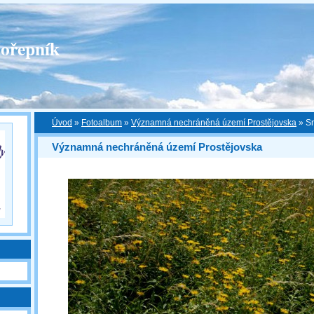
ořepník
Úvod
»
Fotoalbum
»
Významná nechráněná území Prostějovska
»
S
Významná nechráněná území Prostějovska