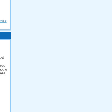
ezd z
nců
ovou
nou u
aze.