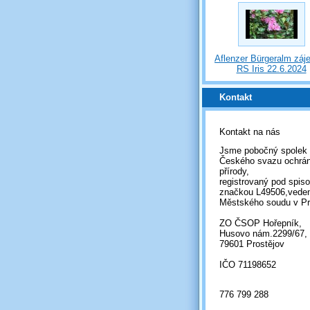
Aflenzer Bürgeralm záj
RS Iris 22.6.2024
Kontakt
Kontakt na nás
Jsme pobočný spolek
Českého svazu ochrá
přírody,
registrovaný pod spis
značkou L49506,vede
Městského soudu v Pr
ZO ČSOP Hořepník,
Husovo nám.2299/67,
79601 Prostějov
IČO 71198652
776 799 288