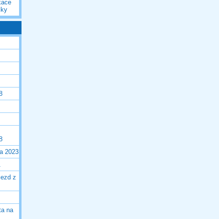
kace
iky
8
8
la 2023
1
jezd z
ta na