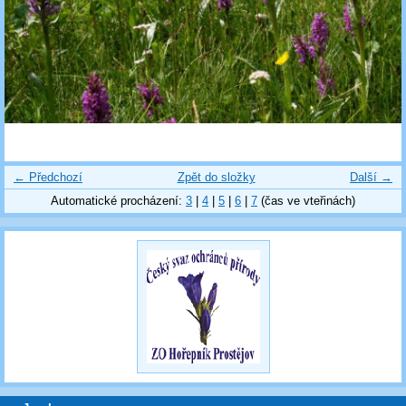
← Předchozí
Zpět do složky
Další →
Automatické procházení:
3
|
4
|
5
|
6
|
7
(čas ve vteřinách)