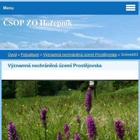
Menu
ČSOP ZO Hořepník
Úvod
»
Fotoalbum
»
Významná nechráněná území Prostějovska
»
Snímek93
Významná nechráněná území Prostějovska