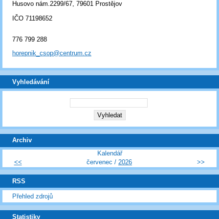
Husovo nám.2299/67, 79601 Prostějov
IČO 71198652
776 799 288
horepnik_csop@centrum.cz
Vyhledávání
Archiv
Kalendář
<<
červenec /
2026
>>
RSS
Přehled zdrojů
Statistiky