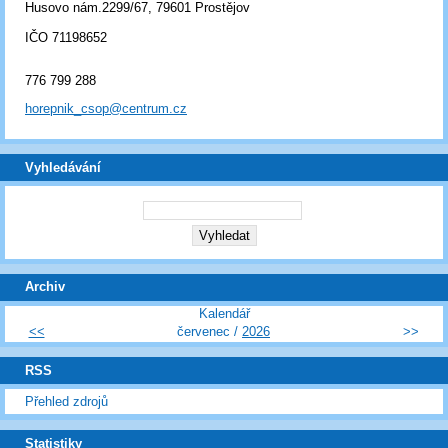
Husovo nám.2299/67, 79601 Prostějov
IČO 71198652
776 799 288
horepnik_csop@centrum.cz
Vyhledávání
Archiv
Kalendář
<<
červenec /
2026
>>
RSS
Přehled zdrojů
Statistiky