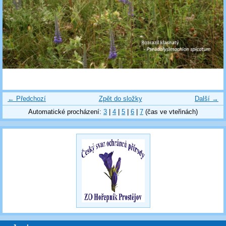
← Předchozí
Zpět do složky
Další →
Automatické procházení:
3
|
4
|
5
|
6
|
7
(čas ve vteřinách)