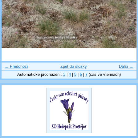
← Předchozí
Zpět do složky
Další →
Automatické procházení:
3
|
4
|
5
|
6
|
7
(čas ve vteřinách)