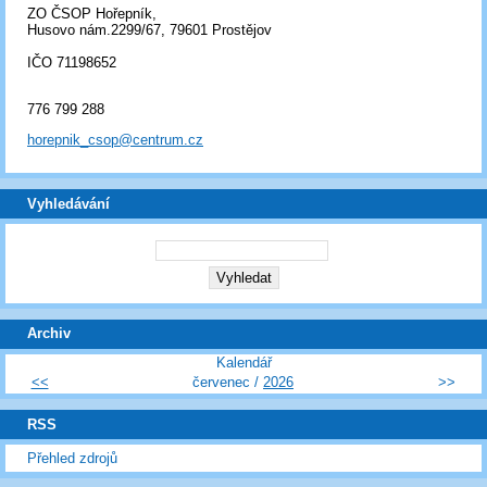
ZO ČSOP Hořepník,
Husovo nám.2299/67, 79601 Prostějov
IČO 71198652
776 799 288
horepnik_csop@centrum.cz
Vyhledávání
Archiv
Kalendář
<<
červenec /
2026
>>
RSS
Přehled zdrojů