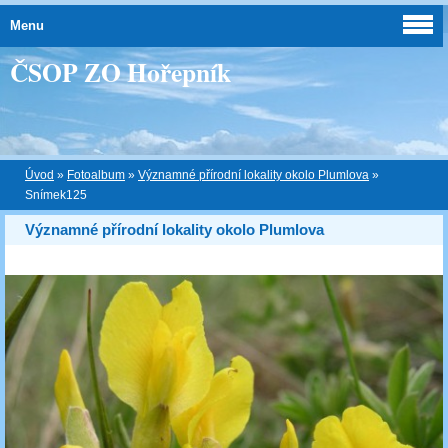
Menu
ČSOP ZO Hořepník
Úvod
»
Fotoalbum
»
Významné přírodní lokality okolo Plumlova
»
Snímek125
Významné přírodní lokality okolo Plumlova