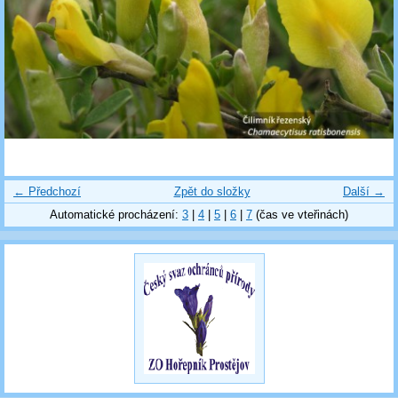
← Předchozí
Zpět do složky
Další →
Automatické procházení:
3
|
4
|
5
|
6
|
7
(čas ve vteřinách)