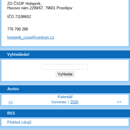
ZO ČSOP Hořepník,
Husovo nám.2299/67, 79601 Prostějov
IČO 71198652
776 799 288
horepnik_csop@centrum.cz
Vyhledávání
Archiv
Kalendář
<<
červenec /
2026
>>
RSS
Přehled zdrojů