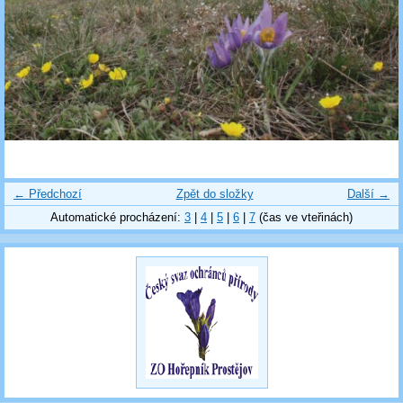
← Předchozí
Zpět do složky
Další →
Automatické procházení:
3
|
4
|
5
|
6
|
7
(čas ve vteřinách)