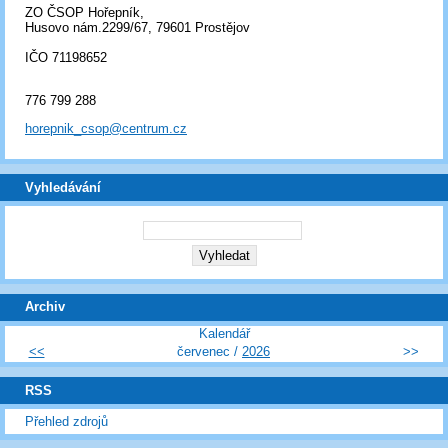
ZO ČSOP Hořepník,
Husovo nám.2299/67, 79601 Prostějov
IČO 71198652
776 799 288
horepnik_csop@centrum.cz
Vyhledávání
Archiv
Kalendář
<<
červenec /
2026
>>
RSS
Přehled zdrojů