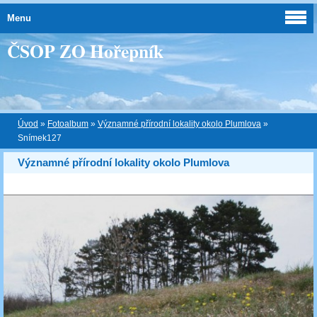
Menu
ČSOP ZO Hořepník
Úvod
»
Fotoalbum
»
Významné přírodní lokality okolo Plumlova
»
Snímek127
Významné přírodní lokality okolo Plumlova