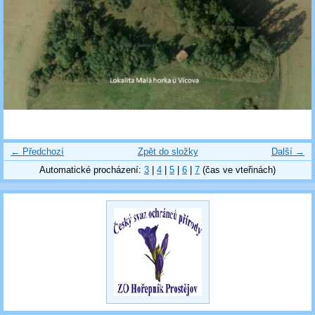
← Předchozí
Zpět do složky
Další →
Automatické procházení:
3
|
4
|
5
|
6
|
7
(čas ve vteřinách)