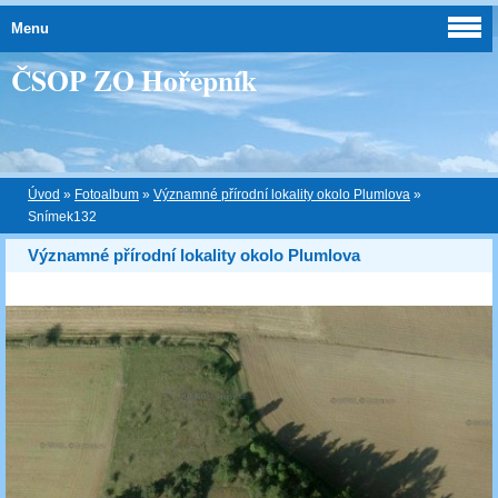
Menu
ČSOP ZO Hořepník
Úvod
»
Fotoalbum
»
Významné přírodní lokality okolo Plumlova
»
Snímek132
Významné přírodní lokality okolo Plumlova