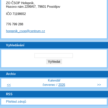
ZO ČSOP Hořepník,
Husovo nám.2299/67, 79601 Prostějov
IČO 71198652
776 799 288
horepnik_csop@centrum.cz
Vyhledávání
Archiv
Kalendář
<<
červenec /
2026
>>
RSS
Přehled zdrojů