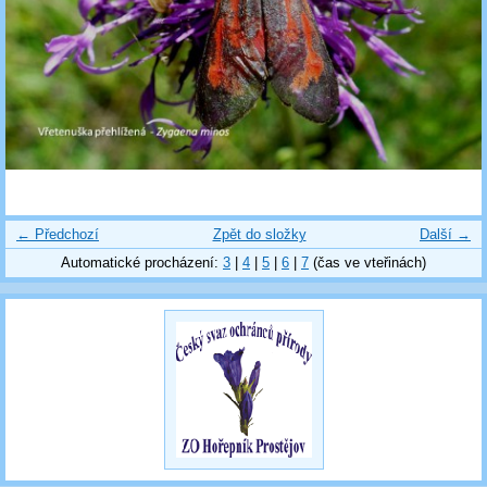
← Předchozí
Zpět do složky
Další →
Automatické procházení:
3
|
4
|
5
|
6
|
7
(čas ve vteřinách)