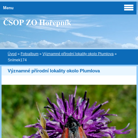
Menu
ČSOP ZO Hořepník
Úvod
»
Fotoalbum
»
Významné přírodní lokality okolo Plumlova
»
Snímek174
Významné přírodní lokality okolo Plumlova