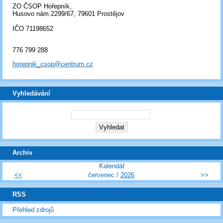
ZO ČSOP Hořepník,
Husovo nám.2299/67, 79601 Prostějov
IČO 71198652
776 799 288
horepnik_csop@centrum.cz
Vyhledávání
Archiv
Kalendář
<<
červenec /
2026
>>
RSS
Přehled zdrojů