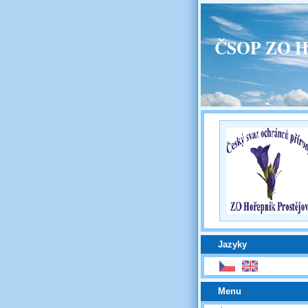
ČSOP ZO H
Jazyky
Menu