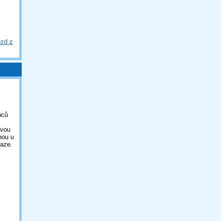
ezd z
nců
ovou
nou u
aze.