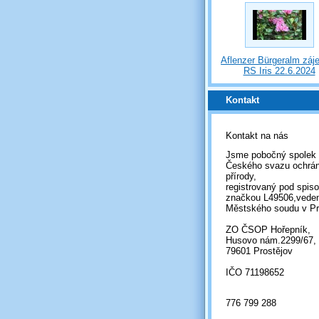
Aflenzer Bürgeralm záj
RS Iris 22.6.2024
Kontakt
Kontakt na nás
Jsme pobočný spolek
Českého svazu ochrá
přírody,
registrovaný pod spis
značkou L49506,vede
Městského soudu v Pr
ZO ČSOP Hořepník,
Husovo nám.2299/67,
79601 Prostějov
IČO 71198652
776 799 288