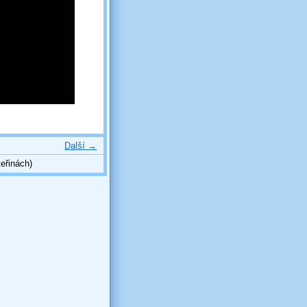
Další →
eřinách)