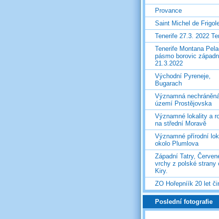
Provance
Saint Michel de Frigol
Tenerife 27.3. 2022 T
Tenerife Montana Pela
pásmo borovic západ
21.3.2022
Východní Pyreneje,
Bugarach
Významná nechráněn
území Prostějovska
Významné lokality a ro
na střední Moravě
Významné přírodní lok
okolo Plumlova
Západní Tatry, Červen
vrchy z polské strany
Kiry.
ZO Hořepníík 20 let či
Poslední fotografie