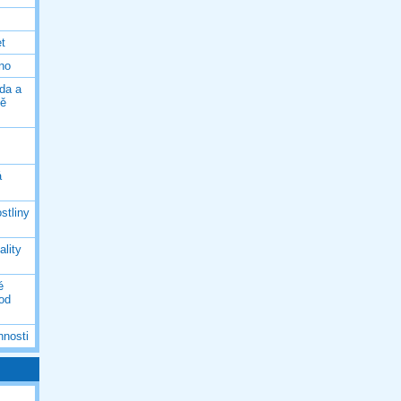
et
eno
da a
ně
á
stliny
ality
é
 od
nnosti