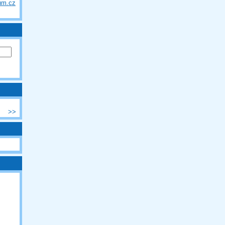
um.cz
>>