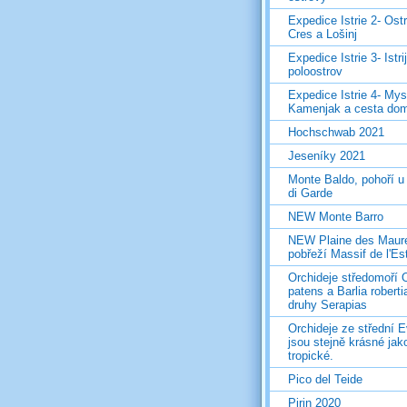
Expedice Istrie 2- Ost
Cres a Lošinj
Expedice Istrie 3- Istri
poloostrov
Expedice Istrie 4- Mys
Kamenjak a cesta do
Hochschwab 2021
Jeseníky 2021
Monte Baldo, pohoří u
di Garde
NEW Monte Barro
NEW Plaine des Maur
pobřeží Massif de l'Es
Orchideje středomoří 
patens a Barlia roberti
druhy Serapias
Orchideje ze střední 
jsou stejně krásné jak
tropické.
Pico del Teide
Pirin 2020