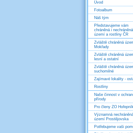
Úvod
Fotoalbum
Náš tým
Představujeme vám
chráněná i nechráněná
území a rostliny ČR
Zvláště chráněná územ
Mokřady
Zvláště chráněná územ
lesní a ostatní
Zvláště chráněná územ
suchomilné
Zajímavé lokality - ost
Rostliny
Naše činnost v ochran
přírody
Pro členy ZO Hořepní
Významná nechráněn
území Prostějovska
Potřebujeme vaši pom