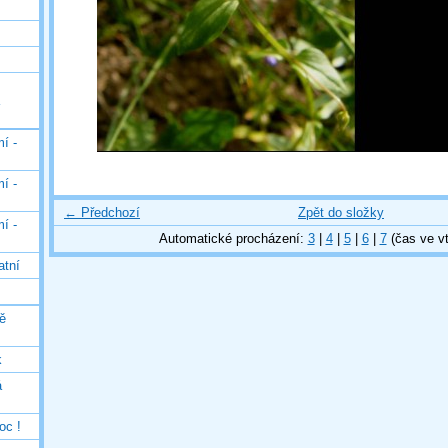
í -
í -
← Předchozí
Zpět do složky
í -
Automatické procházení:
3
|
4
|
5
|
6
|
7
(čas ve vt
atní
ě
k
á
oc !