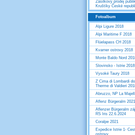
Zásilkový prodej publi
Kruštíky České republ
Fotoalbum
Alpi Ligure 2018
Alpi Maritime F 2018
Flüelapass CH 2018
Kvarner ostrovy 2018
Monte Baldo Nord 201
Slovinsko - Istrie 2018
Vysoké Taury 2018
Z Cima di Lombardi do
Therme di Valdieri 201
Abruzzo, NP La Majel
Aflenz Bürgeralm 202
Aflenzer Bürgeralm zá
RS Iris 22.6.2024
Coralpe 2021
Expedice Istrie 1- Ces
ostrovy