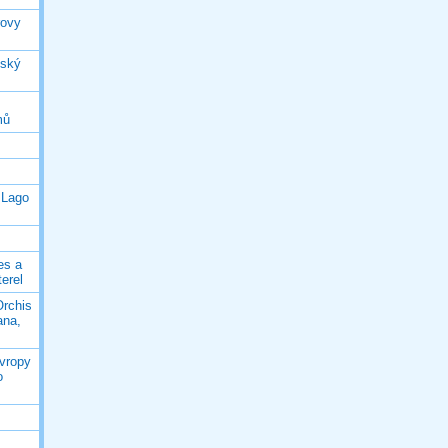
rovy
jský
mů
 Lago
es a
terel
Orchis
ana,
Evropy
o