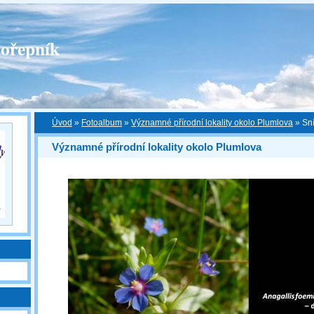
ořepník
Úvod
»
Fotoalbum
»
Významné přírodní lokality okolo Plumlova
»
Sn
Významné přírodní lokality okolo Plumlova