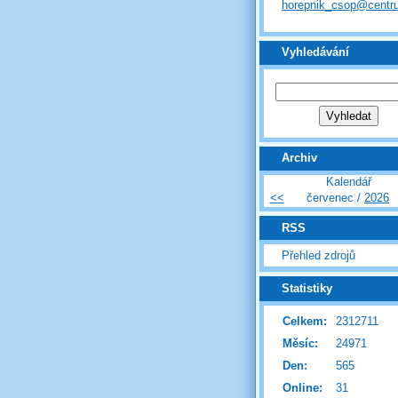
horepnik_csop@centr
Vyhledávání
Archiv
Kalendář
<<
červenec /
2026
RSS
Přehled zdrojů
Statistiky
Celkem:
2312711
Měsíc:
24971
Den:
565
Online:
31