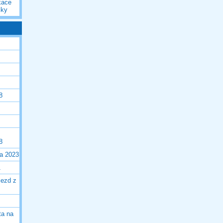
kace
iky
8
8
la 2023
1
jezd z
ta na