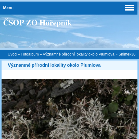
Menu
ČSOP ZO Hořepník
Úvod
»
Fotoalbum
»
Významné přírodní lokality okolo Plumlova
»
Snímek30
Významné přírodní lokality okolo Plumlova