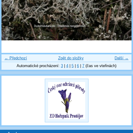
← Předchozí
Zpět do složky
Další →
Automatické procházení:
3
|
4
|
5
|
6
|
7
(čas ve vteřinách)