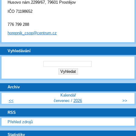
Husovo nám.2299/67, 79601 Prostějov
IČO 71198652
776 799 288
horepnik_csop@centrum.cz
Vyhledávání
Archiv
Kalendář
<<
červenec /
2026
>>
RSS
Přehled zdrojů
Statistiky