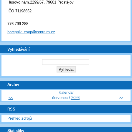
Husovo nám.2299/67, 79601 Prostějov
IČO 71198652
776 799 288
horepnik_csop@centrum.cz
Vyhledávání
Archiv
Kalendář
<<
červenec /
2026
>>
RSS
Přehled zdrojů
Statistiky