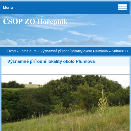
Menu
ČSOP ZO Hořepník
Úvod
»
Fotoalbum
»
Významné přírodní lokality okolo Plumlova
»
Snímek33
Významné přírodní lokality okolo Plumlova