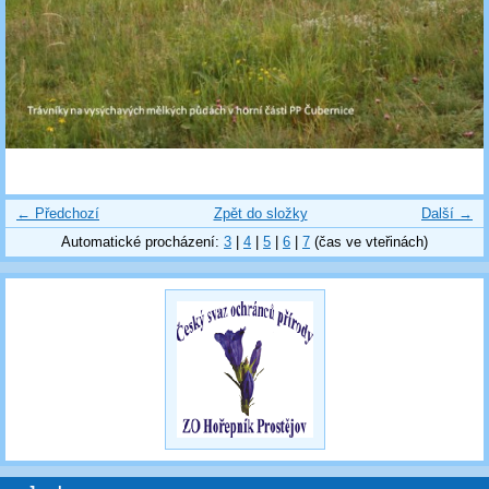
← Předchozí
Zpět do složky
Další →
Automatické procházení:
3
|
4
|
5
|
6
|
7
(čas ve vteřinách)