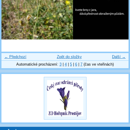
← Předchozí
Zpět do složky
Další →
Automatické procházení:
3
|
4
|
5
|
6
|
7
(čas ve vteřinách)