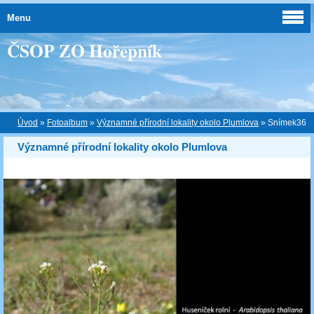
Menu
ČSOP ZO Hořepník
Úvod
»
Fotoalbum
»
Významné přírodní lokality okolo Plumlova
»
Snímek36
Významné přírodní lokality okolo Plumlova