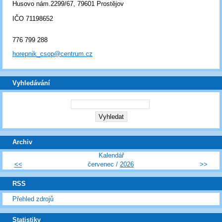
Husovo nám.2299/67, 79601 Prostějov
IČO 71198652
776 799 288
horepnik_csop@centrum.cz
Vyhledávání
Archiv
Kalendář
<<
červenec /
2026
>>
RSS
Přehled zdrojů
Statistiky