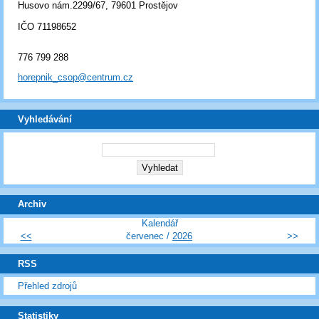
Husovo nám.2299/67, 79601 Prostějov
IČO 71198652
776 799 288
horepnik_csop@centrum.cz
Vyhledávání
Archiv
Kalendář
<<
červenec /
2026
>>
RSS
Přehled zdrojů
Statistiky