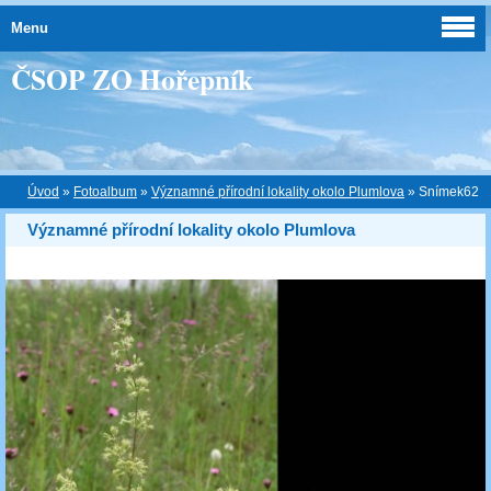
Menu
ČSOP ZO Hořepník
Úvod
»
Fotoalbum
»
Významné přírodní lokality okolo Plumlova
»
Snímek62
Významné přírodní lokality okolo Plumlova