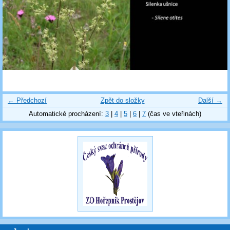
← Předchozí
Zpět do složky
Další →
Automatické procházení:
3
|
4
|
5
|
6
|
7
(čas ve vteřinách)