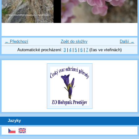
← Předchozí
Zpět do složky
Další →
Automatické procházení:
3
|
4
|
5
|
6
|
7
(čas ve vteřinách)
Jazyky