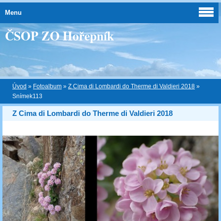
Menu
ČSOP ZO Hořepník
Úvod
»
Fotoalbum
»
Z Cima di Lombardi do Therme di Valdieri 2018
»
Snímek113
Z Cima di Lombardi do Therme di Valdieri 2018