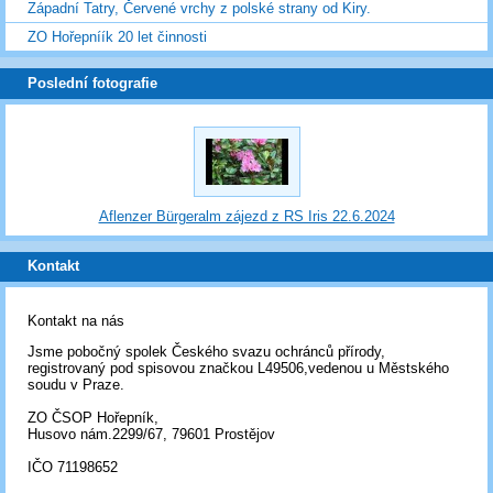
Západní Tatry, Červené vrchy z polské strany od Kiry.
ZO Hořepníík 20 let činnosti
Poslední fotografie
Aflenzer Bürgeralm zájezd z RS Iris 22.6.2024
Kontakt
Kontakt na nás
Jsme pobočný spolek Českého svazu ochránců přírody,
registrovaný pod spisovou značkou L49506,vedenou u Městského
soudu v Praze.
ZO ČSOP Hořepník,
Husovo nám.2299/67, 79601 Prostějov
IČO 71198652