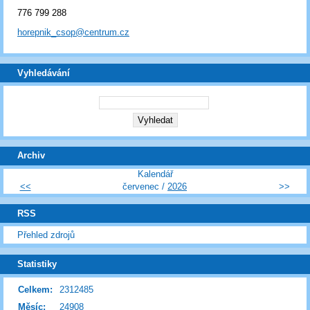
776 799 288
horepnik_csop@centrum.cz
Vyhledávání
Archiv
Kalendář
<<
červenec /
2026
>>
RSS
Přehled zdrojů
Statistiky
Celkem:
2312485
Měsíc:
24908