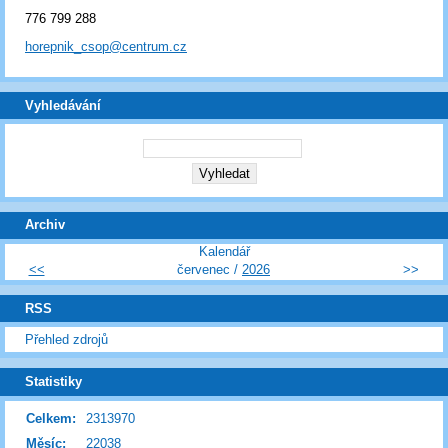
776 799 288
horepnik_csop@centrum.cz
Vyhledávání
Archiv
Kalendář
<<
červenec /
2026
>>
RSS
Přehled zdrojů
Statistiky
Celkem:
2313970
Měsíc:
22038