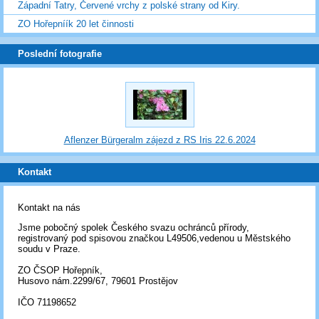
Západní Tatry, Červené vrchy z polské strany od Kiry.
ZO Hořepníík 20 let činnosti
Poslední fotografie
Aflenzer Bürgeralm zájezd z RS Iris 22.6.2024
Kontakt
Kontakt na nás
Jsme pobočný spolek Českého svazu ochránců přírody,
registrovaný pod spisovou značkou L49506,vedenou u Městského
soudu v Praze.
ZO ČSOP Hořepník,
Husovo nám.2299/67, 79601 Prostějov
IČO 71198652