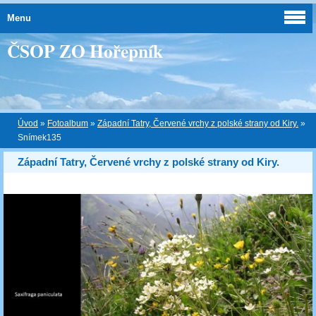
Menu
ČSOP ZO Hořepník
Úvod
»
Fotoalbum
»
Západní Tatry, Červené vrchy z polské strany od Kiry.
»
Snímek135
Západní Tatry, Červené vrchy z polské strany od Kiry.