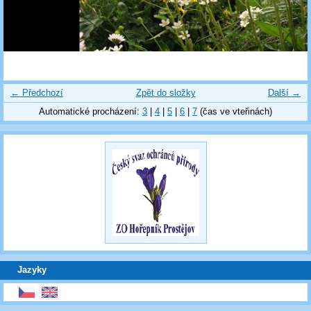
← Předchozí
Zpět do složky
Další →
Automatické procházení:
3
|
4
|
5
|
6
|
7
(čas ve vteřinách)
Jazyky