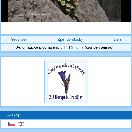
← Předchozí
Zpět do složky
Další →
Automatické procházení:
3
|
4
|
5
|
6
|
7
(čas ve vteřinách)
Jazyky