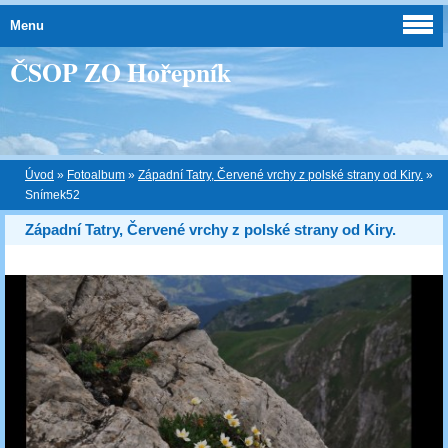
Menu
ČSOP ZO Hořepník
Úvod
»
Fotoalbum
»
Západní Tatry, Červené vrchy z polské strany od Kiry.
»
Snímek52
Západní Tatry, Červené vrchy z polské strany od Kiry.