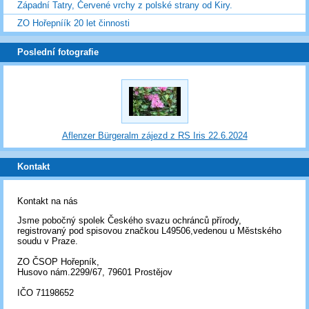
Západní Tatry, Červené vrchy z polské strany od Kiry.
ZO Hořepníík 20 let činnosti
Poslední fotografie
Aflenzer Bürgeralm zájezd z RS Iris 22.6.2024
Kontakt
Kontakt na nás
Jsme pobočný spolek Českého svazu ochránců přírody,
registrovaný pod spisovou značkou L49506,vedenou u Městského
soudu v Praze.
ZO ČSOP Hořepník,
Husovo nám.2299/67, 79601 Prostějov
IČO 71198652