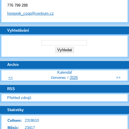
776 799 288
horepnik_csop@centrum.cz
Vyhledávání
Archiv
Kalendář
<<
červenec /
2026
>>
RSS
Přehled zdrojů
Statistiky
Celkem:
2318610
Měsíc:
23417