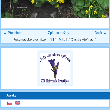
← Předchozí
Zpět do složky
Další →
Automatické procházení:
3
|
4
|
5
|
6
|
7
(čas ve vteřinách)
Jazyky