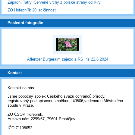
Západní Tatry, Červené vrchy z polské strany od Kiry.
ZO Hořepníík 20 let činnosti
Poslední fotografie
Aflenzer Bürgeralm zájezd z RS Iris 22.6.2024
Kontakt
Kontakt na nás
Jsme pobočný spolek Českého svazu ochránců přírody,
registrovaný pod spisovou značkou L49506,vedenou u Městského
soudu v Praze.
ZO ČSOP Hořepník,
Husovo nám.2299/67, 79601 Prostějov
IČO 71198652