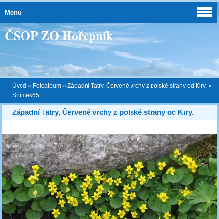
Menu
ČSOP ZO Hořepník
Úvod
»
Fotoalbum
»
Západní Tatry, Červené vrchy z polské strany od Kiry.
»
Snímek65
Západní Tatry, Červené vrchy z polské strany od Kiry.