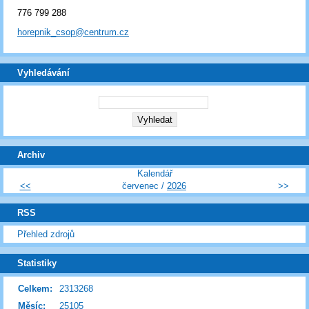
776 799 288
horepnik_csop@centrum.cz
Vyhledávání
Archiv
Kalendář
<<
červenec /
2026
>>
RSS
Přehled zdrojů
Statistiky
Celkem:
2313268
Měsíc:
25105