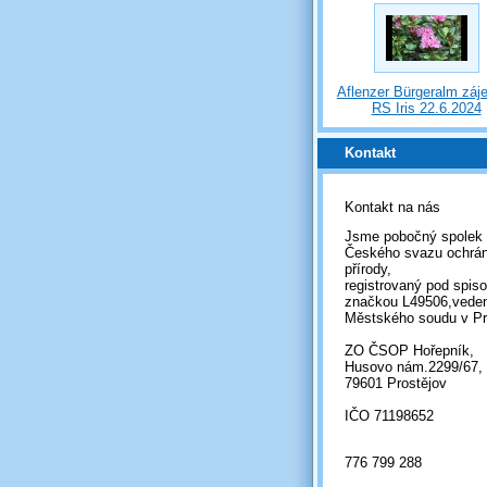
Aflenzer Bürgeralm záj
RS Iris 22.6.2024
Kontakt
Kontakt na nás
Jsme pobočný spolek
Českého svazu ochrá
přírody,
registrovaný pod spis
značkou L49506,vede
Městského soudu v Pr
ZO ČSOP Hořepník,
Husovo nám.2299/67,
79601 Prostějov
IČO 71198652
776 799 288