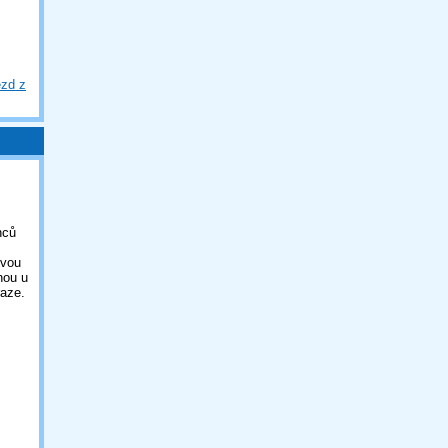
ezd z
nců
ovou
nou u
aze.