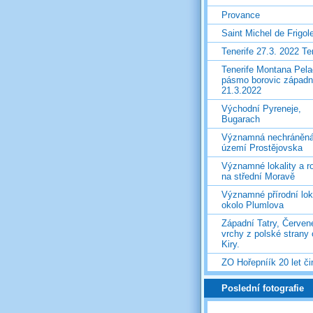
Provance
Saint Michel de Frigol
Tenerife 27.3. 2022 T
Tenerife Montana Pela
pásmo borovic západ
21.3.2022
Východní Pyreneje,
Bugarach
Významná nechráněn
území Prostějovska
Významné lokality a ro
na střední Moravě
Významné přírodní lok
okolo Plumlova
Západní Tatry, Červen
vrchy z polské strany
Kiry.
ZO Hořepníík 20 let či
Poslední fotografie