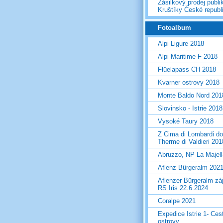
Zásilkový prodej publi
Kruštíky České republ
Fotoalbum
Alpi Ligure 2018
Alpi Maritime F 2018
Flüelapass CH 2018
Kvarner ostrovy 2018
Monte Baldo Nord 201
Slovinsko - Istrie 2018
Vysoké Taury 2018
Z Cima di Lombardi do
Therme di Valdieri 201
Abruzzo, NP La Majel
Aflenz Bürgeralm 202
Aflenzer Bürgeralm zá
RS Iris 22.6.2024
Coralpe 2021
Expedice Istrie 1- Ces
ostrovy