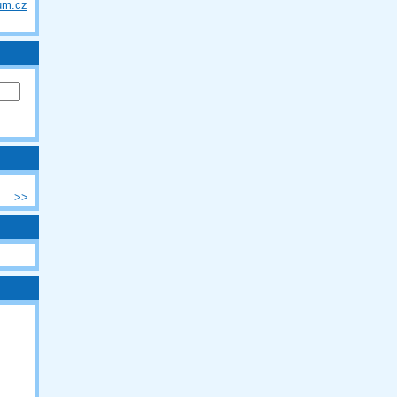
um.cz
>>