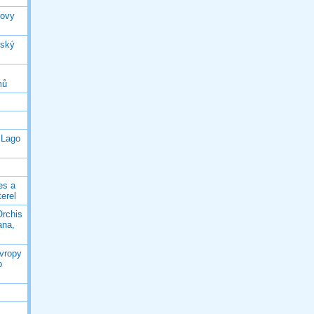
rovy
jský
mů
 Lago
es a
terel
Orchis
ana,
Evropy
o