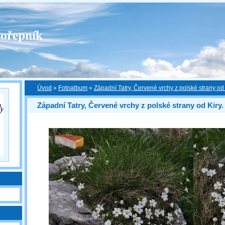
ořepník
Úvod
»
Fotoalbum
»
Západní Tatry, Červené vrchy z polské strany od 
Západní Tatry, Červené vrchy z polské strany od Kiry.