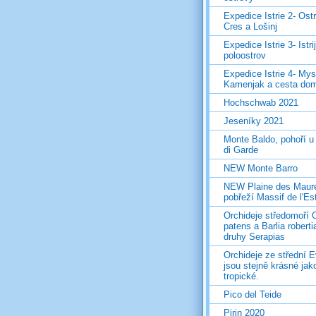
Expedice Istrie 2- Ost
Cres a Lošinj
Expedice Istrie 3- Istri
poloostrov
Expedice Istrie 4- Mys
Kamenjak a cesta do
Hochschwab 2021
Jeseníky 2021
Monte Baldo, pohoří u
di Garde
NEW Monte Barro
NEW Plaine des Maur
pobřeží Massif de l'Es
Orchideje středomoří 
patens a Barlia roberti
druhy Serapias
Orchideje ze střední 
jsou stejně krásné jak
tropické.
Pico del Teide
Pirin 2020