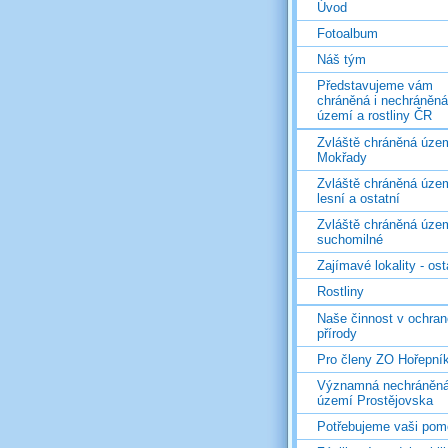
Úvod
Fotoalbum
Náš tým
Představujeme vám
chráněná i nechráněná
území a rostliny ČR
Zvláště chráněná územ
Mokřady
Zvláště chráněná územ
lesní a ostatní
Zvláště chráněná územ
suchomilné
Zajímavé lokality - ost
Rostliny
Naše činnost v ochran
přírody
Pro členy ZO Hořepní
Významná nechráněn
území Prostějovska
Potřebujeme vaši pom