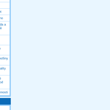
et
eno
da a
ně
á
stliny
ality
é
 od
nnosti