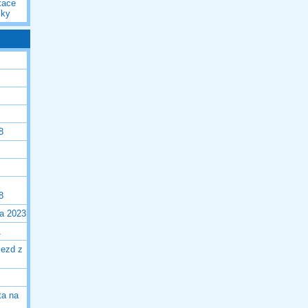
kace
iky
8
8
la 2023
1
jezd z
ta na