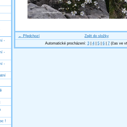
← Předchozí
Zpět do složky
í -
Automatické procházení:
3
|
4
|
5
|
6
|
7
(čas ve vt
í -
í -
atní
ě
k
á
oc !