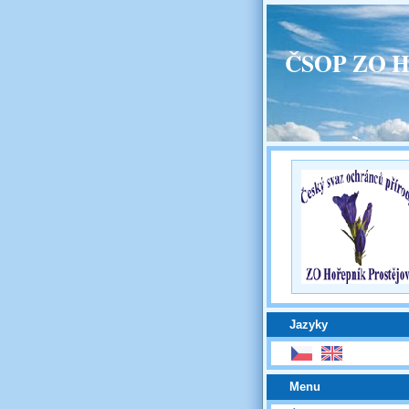
ČSOP ZO H
Jazyky
Menu