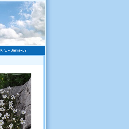
Kiry.
»
Snímek69