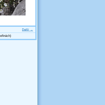
Další →
eřinách)