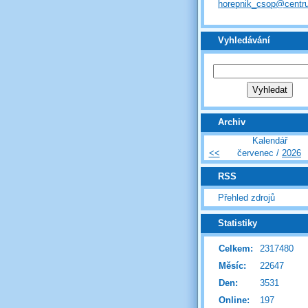
horepnik_csop@centr
Vyhledávání
Archiv
Kalendář
<<
červenec /
2026
RSS
Přehled zdrojů
Statistiky
Celkem:
2317480
Měsíc:
22647
Den:
3531
Online:
197