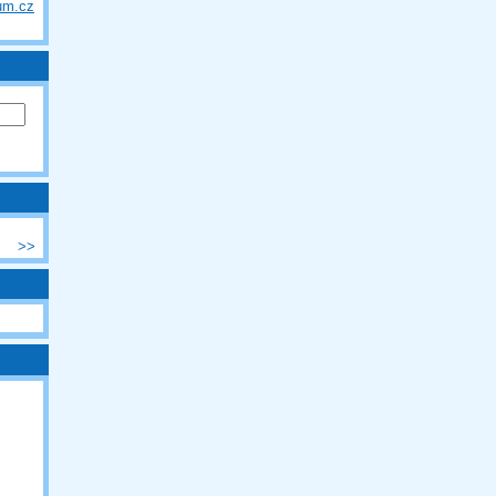
um.cz
>>