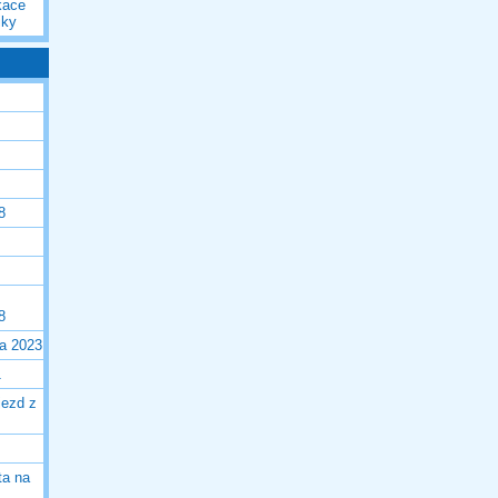
kace
iky
8
8
la 2023
1
jezd z
ta na