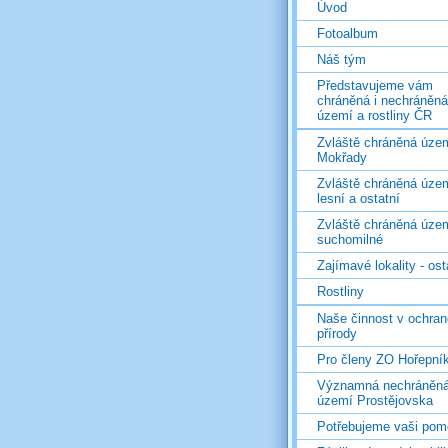
Úvod
Fotoalbum
Náš tým
Představujeme vám
chráněná i nechráněná
území a rostliny ČR
Zvláště chráněná územ
Mokřady
Zvláště chráněná územ
lesní a ostatní
Zvláště chráněná územ
suchomilné
Zajímavé lokality - ost
Rostliny
Naše činnost v ochran
přírody
Pro členy ZO Hořepní
Významná nechráněn
území Prostějovska
Potřebujeme vaši pom