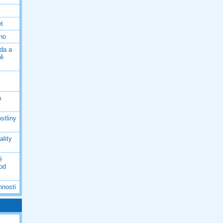
et
eno
da a
ně
á
stliny
ality
é
 od
nnosti