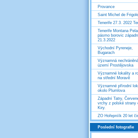
Provance
Saint Michel de Frigol
Tenerife 27.3. 2022 T
Tenerife Montana Pela
pásmo borovic západ
21.3.2022
Východní Pyreneje,
Bugarach
Významná nechráněn
území Prostějovska
Významné lokality a ro
na střední Moravě
Významné přírodní lok
okolo Plumlova
Západní Tatry, Červen
vrchy z polské strany
Kiry.
ZO Hořepníík 20 let či
Poslední fotografie