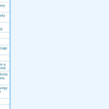
rovy
jský
mů
 Lago
es a
terel
Orchis
ana,
Evropy
o