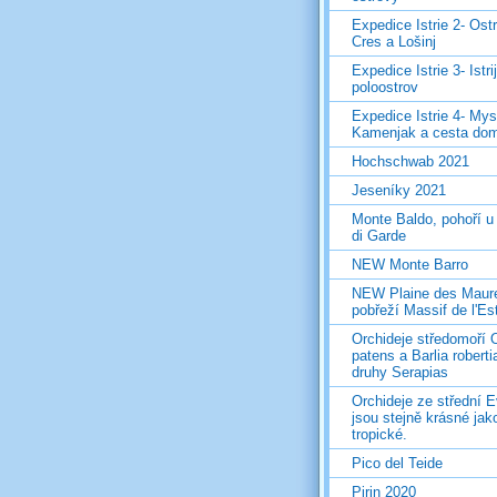
Expedice Istrie 2- Ost
Cres a Lošinj
Expedice Istrie 3- Istri
poloostrov
Expedice Istrie 4- Mys
Kamenjak a cesta do
Hochschwab 2021
Jeseníky 2021
Monte Baldo, pohoří u
di Garde
NEW Monte Barro
NEW Plaine des Maur
pobřeží Massif de l'Es
Orchideje středomoří 
patens a Barlia roberti
druhy Serapias
Orchideje ze střední 
jsou stejně krásné jak
tropické.
Pico del Teide
Pirin 2020