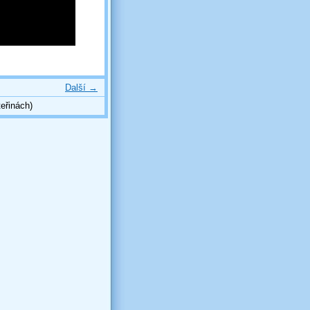
Další →
eřinách)