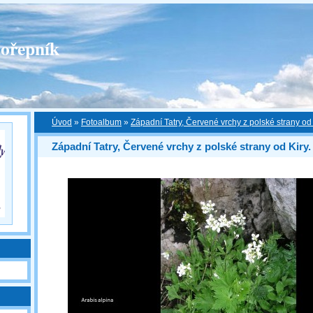
ořepník
Úvod
»
Fotoalbum
»
Západní Tatry, Červené vrchy z polské strany od 
Západní Tatry, Červené vrchy z polské strany od Kiry.