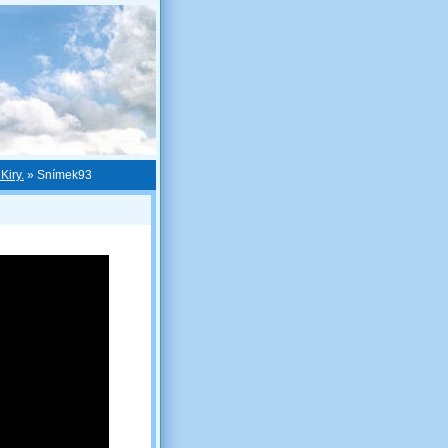
Kiry.
»
Snímek93