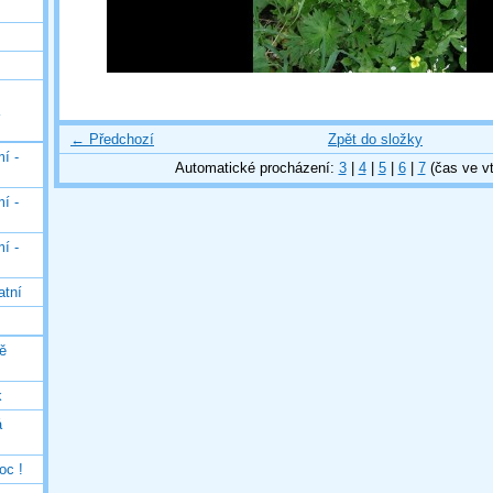
← Předchozí
Zpět do složky
í -
Automatické procházení:
3
|
4
|
5
|
6
|
7
(čas ve vt
í -
í -
atní
ě
k
á
oc !