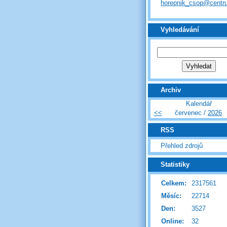
horepnik_csop@centr
Vyhledávání
Archiv
Kalendář
<<
červenec /
2026
RSS
Přehled zdrojů
Statistiky
Celkem:
2317561
Měsíc:
22714
Den:
3527
Online:
32