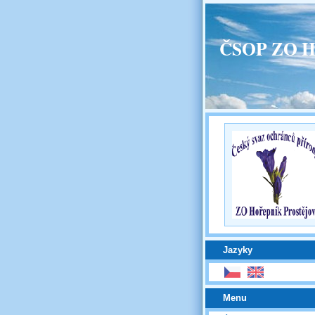
ČSOP ZO H
Jazyky
Menu