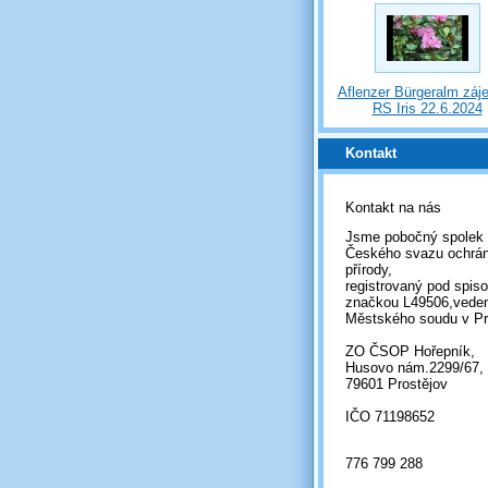
Aflenzer Bürgeralm záj
RS Iris 22.6.2024
Kontakt
Kontakt na nás
Jsme pobočný spolek
Českého svazu ochrá
přírody,
registrovaný pod spis
značkou L49506,vede
Městského soudu v Pr
ZO ČSOP Hořepník,
Husovo nám.2299/67,
79601 Prostějov
IČO 71198652
776 799 288