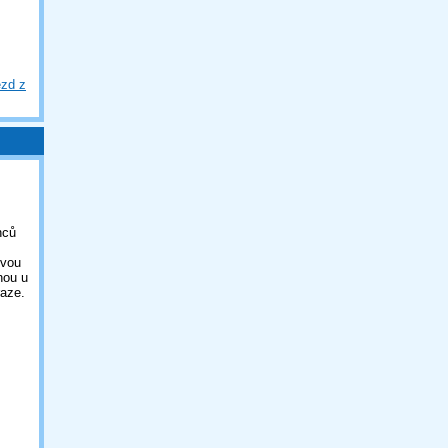
ezd z
nců
ovou
nou u
aze.