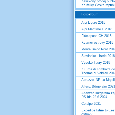
Zásilkový prodej publi
Kruštíky České republ
Fotoalbum
Alpi Ligure 2018
Alpi Maritime F 2018
Flüelapass CH 2018
Kvarner ostrovy 2018
Monte Baldo Nord 201
Slovinsko - Istrie 2018
Vysoké Taury 2018
Z Cima di Lombardi do
Therme di Valdieri 201
Abruzzo, NP La Majel
Aflenz Bürgeralm 202
Aflenzer Bürgeralm zá
RS Iris 22.6.2024
Coralpe 2021
Expedice Istrie 1- Ces
ostrovy