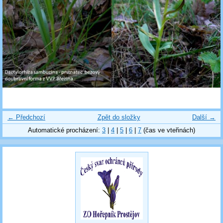
← Předchozí
Zpět do složky
Další →
Automatické procházení:
3
|
4
|
5
|
6
|
7
(čas ve vteřinách)