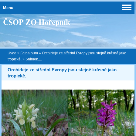
Menu
ČSOP ZO Hořepník
Úvod
»
Fotoalbum
»
Orchideje ze střední Evropy jsou stejně krásné jako
tropické.
»
Snímek11
Orchideje ze střední Evropy jsou stejně krásné jako
tropické.