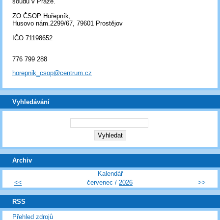
soudu v Praze.
ZO ČSOP Hořepník,
Husovo nám.2299/67, 79601 Prostějov
IČO 71198652
776 799 288
horepnik_csop@centrum.cz
Vyhledávání
Archiv
Kalendář
<<
červenec /
2026
>>
RSS
Přehled zdrojů