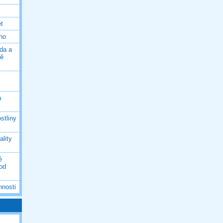
et
eno
da a
ně
á
stliny
ality
é
 od
nnosti