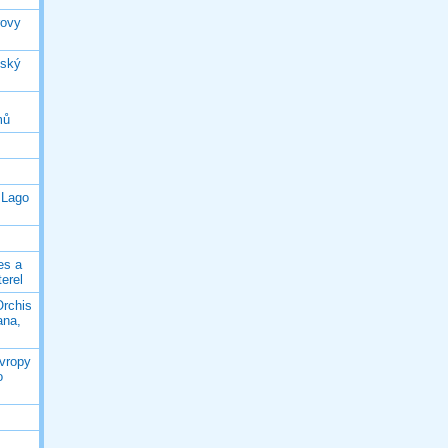
rovy
jský
mů
 Lago
es a
terel
Orchis
ana,
Evropy
o