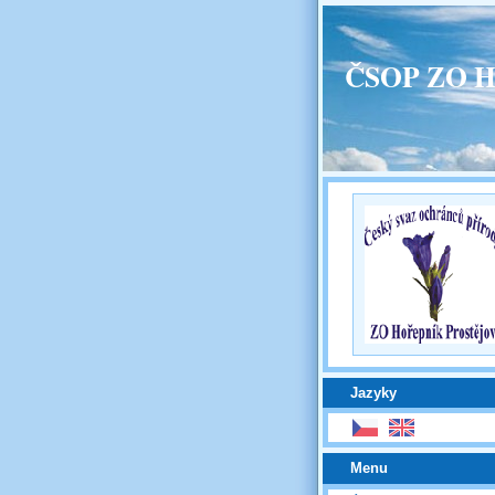
ČSOP ZO H
Jazyky
Menu