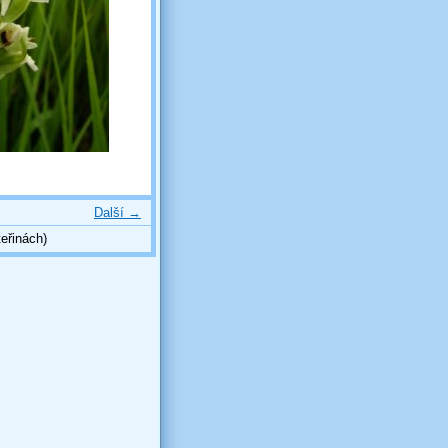
Další →
eřinách)