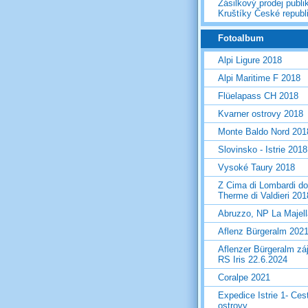
Zásilkový prodej publi
Kruštíky České republ
Fotoalbum
Alpi Ligure 2018
Alpi Maritime F 2018
Flüelapass CH 2018
Kvarner ostrovy 2018
Monte Baldo Nord 201
Slovinsko - Istrie 2018
Vysoké Taury 2018
Z Cima di Lombardi do
Therme di Valdieri 201
Abruzzo, NP La Majel
Aflenz Bürgeralm 202
Aflenzer Bürgeralm zá
RS Iris 22.6.2024
Coralpe 2021
Expedice Istrie 1- Ces
ostrovy