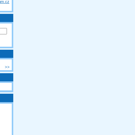
um.cz
>>