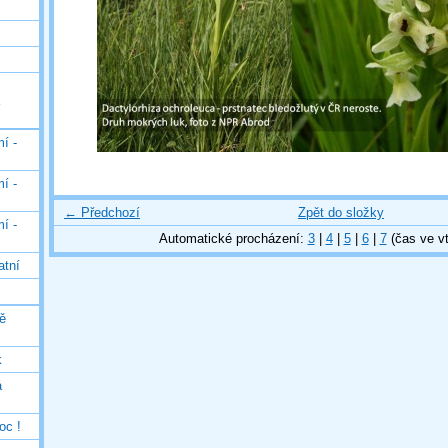
í -
í -
← Předchozí
Zpět do složky
í -
Automatické procházení:
3
|
4
|
5
|
6
|
7
(čas ve vt
atní
ě
k
á
oc !