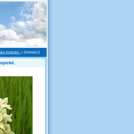
ako tropické.
»
Snímek12
ropické.