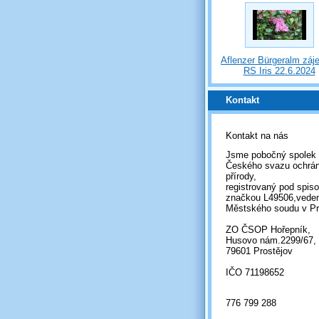
Aflenzer Bürgeralm záj
RS Iris 22.6.2024
Kontakt
Kontakt na nás
Jsme pobočný spolek
Českého svazu ochrá
přírody,
registrovaný pod spis
značkou L49506,vede
Městského soudu v Pr
ZO ČSOP Hořepník,
Husovo nám.2299/67,
79601 Prostějov
IČO 71198652
776 799 288