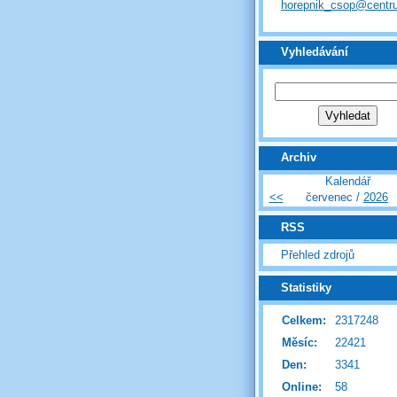
horepnik_csop@centr
Vyhledávání
Archiv
Kalendář
<<
červenec /
2026
RSS
Přehled zdrojů
Statistiky
Celkem:
2317248
Měsíc:
22421
Den:
3341
Online:
58