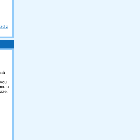
ezd z
nců
ovou
nou u
aze.