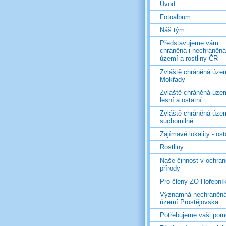
Úvod
Fotoalbum
Náš tým
Představujeme vám
chráněná i nechráněná
území a rostliny ČR
Zvláště chráněná územ
Mokřady
Zvláště chráněná územ
lesní a ostatní
Zvláště chráněná územ
suchomilné
Zajímavé lokality - ost
Rostliny
Naše činnost v ochran
přírody
Pro členy ZO Hořepní
Významná nechráněn
území Prostějovska
Potřebujeme vaši pom