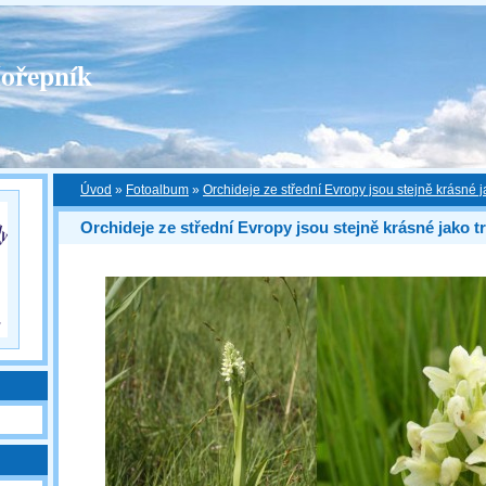
ořepník
Úvod
»
Fotoalbum
»
Orchideje ze střední Evropy jsou stejně krásné j
Orchideje ze střední Evropy jsou stejně krásné jako t