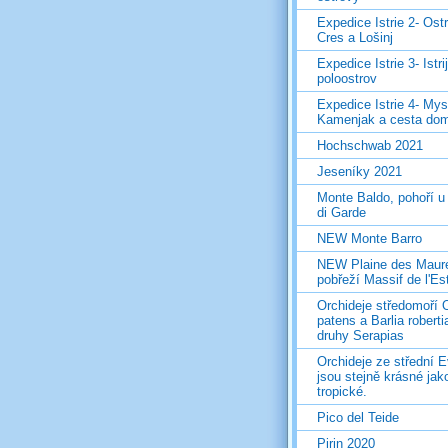
Expedice Istrie 2- Ost
Cres a Lošinj
Expedice Istrie 3- Istri
poloostrov
Expedice Istrie 4- Mys
Kamenjak a cesta do
Hochschwab 2021
Jeseníky 2021
Monte Baldo, pohoří u
di Garde
NEW Monte Barro
NEW Plaine des Maur
pobřeží Massif de l'Es
Orchideje středomoří 
patens a Barlia roberti
druhy Serapias
Orchideje ze střední 
jsou stejně krásné jak
tropické.
Pico del Teide
Pirin 2020