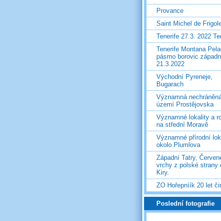
Provance
Saint Michel de Frigol
Tenerife 27.3. 2022 T
Tenerife Montana Pela
pásmo borovic západ
21.3.2022
Východní Pyreneje,
Bugarach
Významná nechráněn
území Prostějovska
Významné lokality a ro
na střední Moravě
Významné přírodní lok
okolo Plumlova
Západní Tatry, Červen
vrchy z polské strany
Kiry.
ZO Hořepníík 20 let či
Poslední fotografie