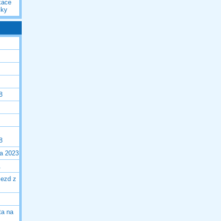
kace
iky
8
8
la 2023
1
jezd z
ta na