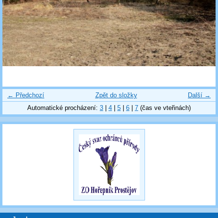
← Předchozí
Zpět do složky
Další →
Automatické procházení:
3
|
4
|
5
|
6
|
7
(čas ve vteřinách)