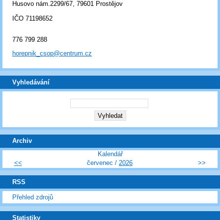
Husovo nám.2299/67, 79601 Prostějov
IČO 71198652
776 799 288
horepnik_csop@centrum.cz
Vyhledávání
Archiv
Kalendář
<<
červenec /
2026
>>
RSS
Přehled zdrojů
Statistiky