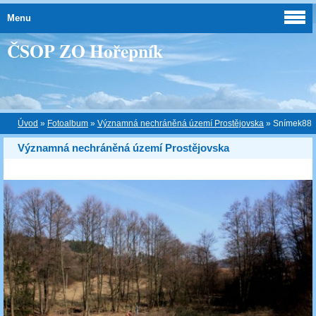
Menu
ČSOP ZO Hořepník
Úvod
»
Fotoalbum
»
Významná nechráněná území Prostějovska
»
Snímek88
Významná nechráněná území Prostějovska