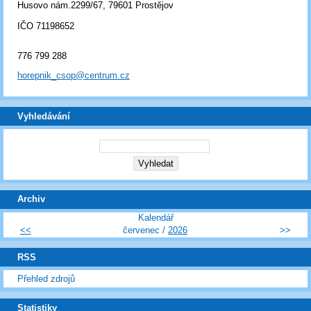
Husovo nám.2299/67, 79601 Prostějov
IČO 71198652
776 799 288
horepnik_csop@centrum.cz
Vyhledávání
Archiv
Kalendář
<<
červenec /
2026
>>
RSS
Přehled zdrojů
Statistiky