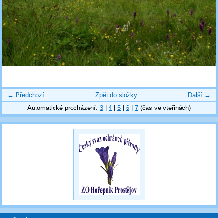
← Předchozí
Zpět do složky
Další →
Automatické procházení:
3
|
4
|
5
|
6
|
7
(čas ve vteřinách)