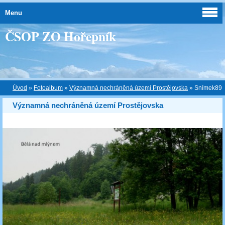
Menu
ČSOP ZO Hořepník
Úvod
»
Fotoalbum
»
Významná nechráněná území Prostějovska
»
Snímek89
Významná nechráněná území Prostějovska