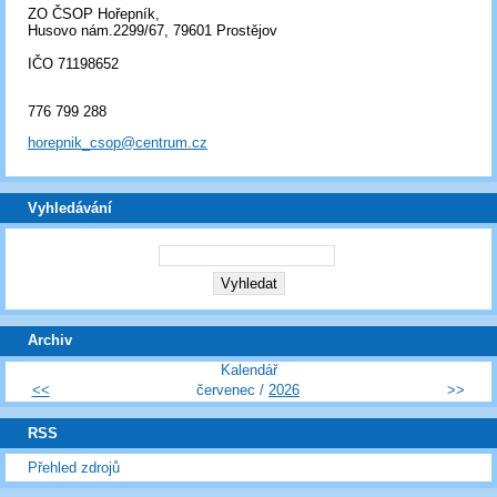
ZO ČSOP Hořepník,
Husovo nám.2299/67, 79601 Prostějov
IČO 71198652
776 799 288
horepnik_csop@centrum.cz
Vyhledávání
Archiv
Kalendář
<<
červenec /
2026
>>
RSS
Přehled zdrojů