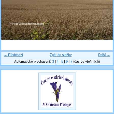
← Předchozí
Zpět do složky
Další →
Automatické procházení:
3
|
4
|
5
|
6
|
7
(čas ve vteřinách)