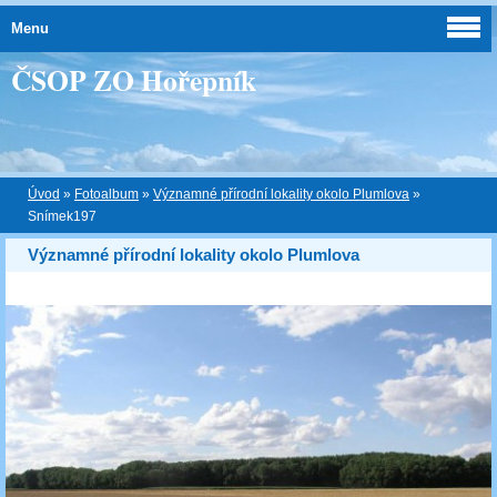
Menu
ČSOP ZO Hořepník
Úvod
»
Fotoalbum
»
Významné přírodní lokality okolo Plumlova
»
Snímek197
Významné přírodní lokality okolo Plumlova