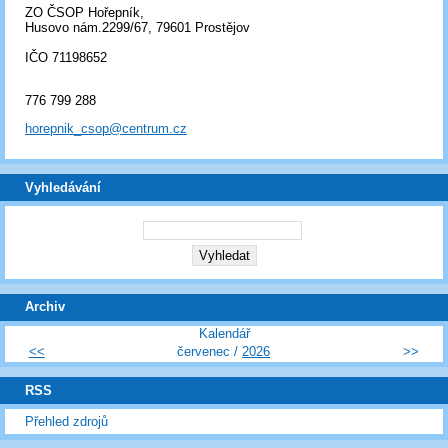
ZO ČSOP Hořepník,
Husovo nám.2299/67, 79601 Prostějov
IČO 71198652
776 799 288
horepnik_csop@centrum.cz
Vyhledávání
Archiv
Kalendář
<<
červenec /
2026
>>
RSS
Přehled zdrojů