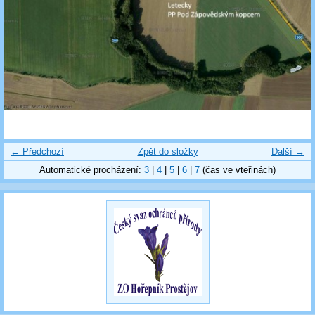
← Předchozí
Zpět do složky
Další →
Automatické procházení:
3
|
4
|
5
|
6
|
7
(čas ve vteřinách)