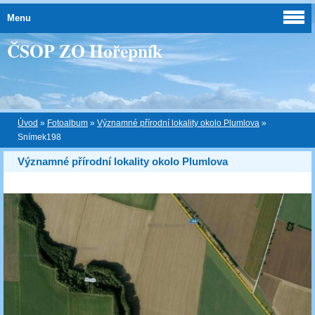
Menu
ČSOP ZO Hořepník
Úvod
»
Fotoalbum
»
Významné přírodní lokality okolo Plumlova
»
Snímek198
Významné přírodní lokality okolo Plumlova