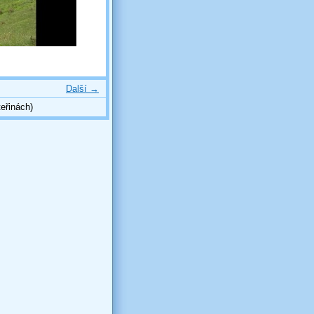
Další →
eřinách)