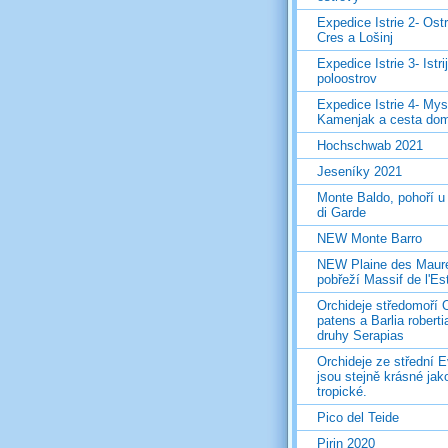
Expedice Istrie 2- Ost
Cres a Lošinj
Expedice Istrie 3- Istri
poloostrov
Expedice Istrie 4- Mys
Kamenjak a cesta do
Hochschwab 2021
Jeseníky 2021
Monte Baldo, pohoří u
di Garde
NEW Monte Barro
NEW Plaine des Maur
pobřeží Massif de l'Es
Orchideje středomoří 
patens a Barlia roberti
druhy Serapias
Orchideje ze střední 
jsou stejně krásné jak
tropické.
Pico del Teide
Pirin 2020