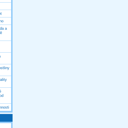
et
eno
da a
ně
á
stliny
ality
é
 od
nnosti