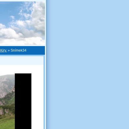
Kiry.
»
Snímek34