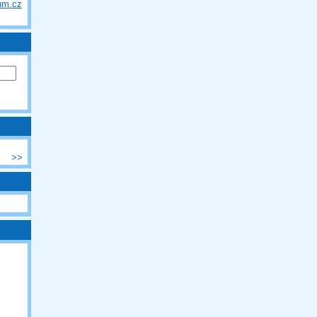
um.cz
>>