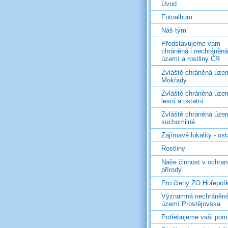
Úvod
Fotoalbum
Náš tým
Představujeme vám
chráněná i nechráněná
území a rostliny ČR
Zvláště chráněná územ
Mokřady
Zvláště chráněná územ
lesní a ostatní
Zvláště chráněná územ
suchomilné
Zajímavé lokality - ost
Rostliny
Naše činnost v ochran
přírody
Pro členy ZO Hořepní
Významná nechráněn
území Prostějovska
Potřebujeme vaši pom