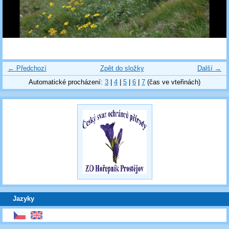
← Předchozí
Zpět do složky
Další →
Automatické procházení:
3
|
4
|
5
|
6
|
7
(čas ve vteřinách)
Jazyky