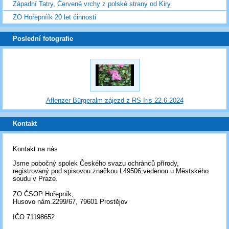
Západní Tatry, Červené vrchy z polské strany od Kiry.
ZO Hořepníík 20 let činnosti
Poslední fotografie
Aflenzer Bürgeralm zájezd z RS Iris 22.6.2024
Kontakt
Kontakt na nás
Jsme pobočný spolek Českého svazu ochránců přírody,
registrovaný pod spisovou značkou L49506,vedenou u Městského
soudu v Praze.
ZO ČSOP Hořepník,
Husovo nám.2299/67, 79601 Prostějov
IČO 71198652