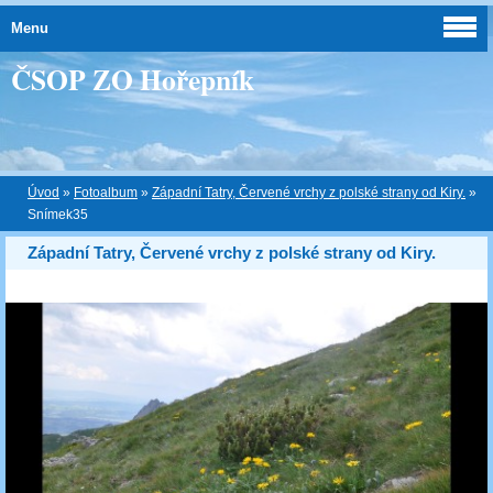
Menu
ČSOP ZO Hořepník
Úvod
»
Fotoalbum
»
Západní Tatry, Červené vrchy z polské strany od Kiry.
»
Snímek35
Západní Tatry, Červené vrchy z polské strany od Kiry.