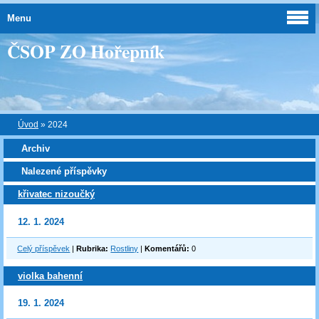
Menu
ČSOP ZO Hořepník
Úvod
»
2024
Archiv
Nalezené příspěvky
křivatec nizoučký
12. 1. 2024
Celý příspěvek
|
Rubrika:
Rostliny
|
Komentářů:
0
violka bahenní
19. 1. 2024