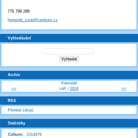
776 799 288
horepnik_csop@centrum.cz
Vyhledávání
Archiv
Kalendář
<<
září /
2024
>>
RSS
Přehled zdrojů
Statistiky
Celkem:
2314479