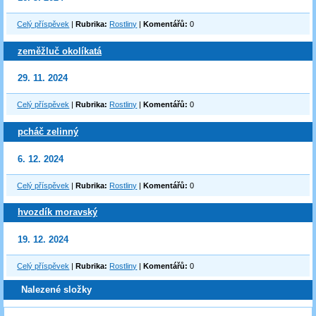
Celý příspěvek
|
Rubrika:
Rostliny
|
Komentářů:
0
zeměžluč okolíkatá
29. 11. 2024
Celý příspěvek
|
Rubrika:
Rostliny
|
Komentářů:
0
pcháč zelinný
6. 12. 2024
Celý příspěvek
|
Rubrika:
Rostliny
|
Komentářů:
0
hvozdík moravský
19. 12. 2024
Celý příspěvek
|
Rubrika:
Rostliny
|
Komentářů:
0
Nalezené složky