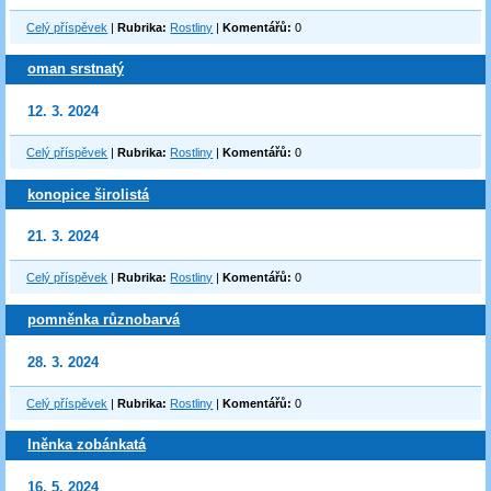
Celý příspěvek
|
Rubrika:
Rostliny
|
Komentářů:
0
oman srstnatý
12. 3. 2024
Celý příspěvek
|
Rubrika:
Rostliny
|
Komentářů:
0
konopice širolistá
21. 3. 2024
Celý příspěvek
|
Rubrika:
Rostliny
|
Komentářů:
0
pomněnka různobarvá
28. 3. 2024
Celý příspěvek
|
Rubrika:
Rostliny
|
Komentářů:
0
lněnka zobánkatá
16. 5. 2024