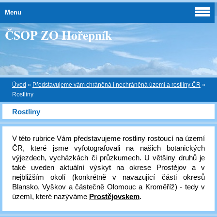
Menu
ČSOP ZO Hořepník
Úvod
»
Představujeme vám chráněná i nechráněná území a rostliny ČR
»
Rostliny
Rostliny
V této rubrice Vám představujeme rostliny rostoucí na území
ČR, které jsme vyfotografovali na našich botanických
výjezdech, vycházkách či průzkumech. U většiny druhů je
také uveden aktuální výskyt na okrese Prostějov a v
nejbližším okolí (konkrétně v navazující části okresů
Blansko, Vyškov a částečně Olomouc a Kroměříž) - tedy v
území, které nazýváme
Prostějovskem
.