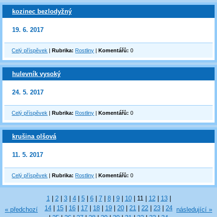
kozinec bezlodyžný
19. 6. 2017
Celý příspěvek
|
Rubrika:
Rostliny
|
Komentářů:
0
hulevník vysoký
24. 5. 2017
Celý příspěvek
|
Rubrika:
Rostliny
|
Komentářů:
0
krušina olšová
11. 5. 2017
Celý příspěvek
|
Rubrika:
Rostliny
|
Komentářů:
0
1
|
2
|
3
|
4
|
5
|
6
|
7
|
8
|
9
|
10
|
11
|
12
|
13
|
14
|
15
|
16
|
17
|
18
|
19
|
20
|
21
|
22
|
23
|
24
« předchozí
následující »