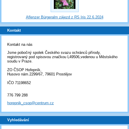
Aflenzer Bürgeralm zájezd z RS Iris 22.6.2024
Kontakt
Kontakt na nás
Jsme pobočný spolek Českého svazu ochránců přírody,
registrovaný pod spisovou značkou L49506,vedenou u Městského
soudu v Praze.
ZO ČSOP Hořepník,
Husovo nám.2299/67, 79601 Prostějov
IČO 71198652
776 799 288
horepnik_csop@centrum.cz
Vyhledávání