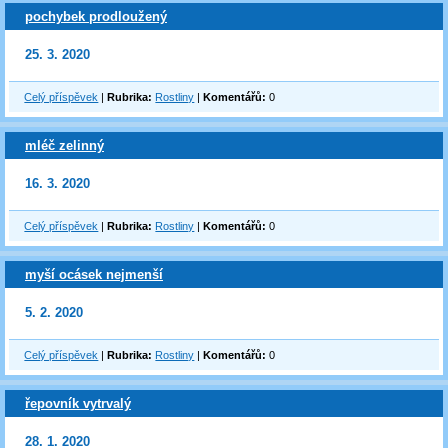
pochybek prodloužený
25. 3. 2020
Celý příspěvek
|
Rubrika:
Rostliny
|
Komentářů:
0
mléč zelinný
16. 3. 2020
Celý příspěvek
|
Rubrika:
Rostliny
|
Komentářů:
0
myší ocásek nejmenší
5. 2. 2020
Celý příspěvek
|
Rubrika:
Rostliny
|
Komentářů:
0
řepovník vytrvalý
28. 1. 2020