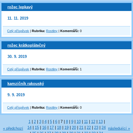
rožec lepkavý
11. 11. 2019
Celý příspěvek
|
Rubrika:
Rostliny
|
Komentářů:
0
rožec krátkoplátečný
30. 9. 2019
Celý příspěvek
|
Rubrika:
Rostliny
|
Komentářů:
1
kamzičník rakouský
9. 9. 2019
Celý příspěvek
|
Rubrika:
Rostliny
|
Komentářů:
0
1
|
2
|
3
|
4
|
5
|
6
|
7
|
8
|
9
|
10
|
11
|
12
|
13
|
14
|
15
|
16
|
17
|
18
|
19
|
20
|
21
|
22
|
23
|
24
« předchozí
následující »