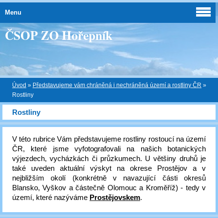
Menu
ČSOP ZO Hořepník
Úvod
»
Představujeme vám chráněná i nechráněná území a rostliny ČR
»
Rostliny
Rostliny
V této rubrice Vám představujeme rostliny rostoucí na území
ČR, které jsme vyfotografovali na našich botanických
výjezdech, vycházkách či průzkumech. U většiny druhů je
také uveden aktuální výskyt na okrese Prostějov a v
nejbližším okolí (konkrétně v navazující části okresů
Blansko, Vyškov a částečně Olomouc a Kroměříž) - tedy v
území, které nazýváme
Prostějovskem
.