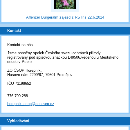
Aflenzer Bürgeralm zájezd z RS Iris 22.6.2024
Kontakt
Kontakt na nás
Jsme pobočný spolek Českého svazu ochránců přírody,
registrovaný pod spisovou značkou L49506,vedenou u Městského
soudu v Praze.
ZO ČSOP Hořepník,
Husovo nám.2299/67, 79601 Prostějov
IČO 71198652
776 799 288
horepnik_csop@centrum.cz
Vyhledávání