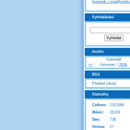
horepnik_csop@centr
Vyhledávání
Archiv
Kalendář
<<
červenec /
2026
RSS
Přehled zdrojů
Statistiky
Celkem:
2313269
Měsíc:
25103
Den:
738
Online:
27