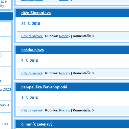
kace
iky
růže Sherardova
24. 6. 2016
Celý příspěvek
|
Rubrika:
Rostliny
|
Komentářů:
0
psárka plavá
8
9. 6. 2016
Celý příspěvek
|
Rubrika:
Rostliny
|
Komentářů:
0
8
pampeliška červenoplodá
la 2023
1
1. 6. 2016
jezd z
Celý příspěvek
|
Rubrika:
Rostliny
|
Komentářů:
0
ta na
čilimník zelenavý