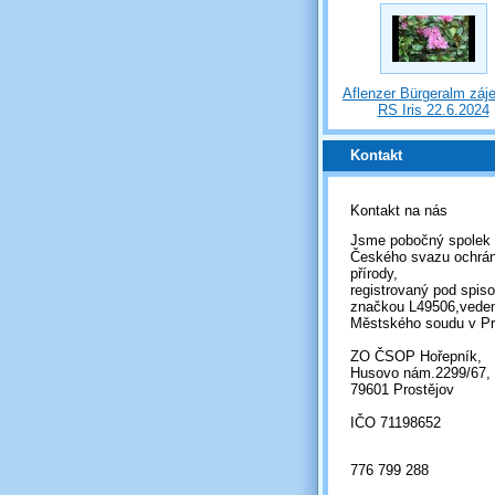
Aflenzer Bürgeralm záj
RS Iris 22.6.2024
Kontakt
Kontakt na nás
Jsme pobočný spolek
Českého svazu ochrá
přírody,
registrovaný pod spis
značkou L49506,vede
Městského soudu v Pr
ZO ČSOP Hořepník,
Husovo nám.2299/67,
79601 Prostějov
IČO 71198652
776 799 288