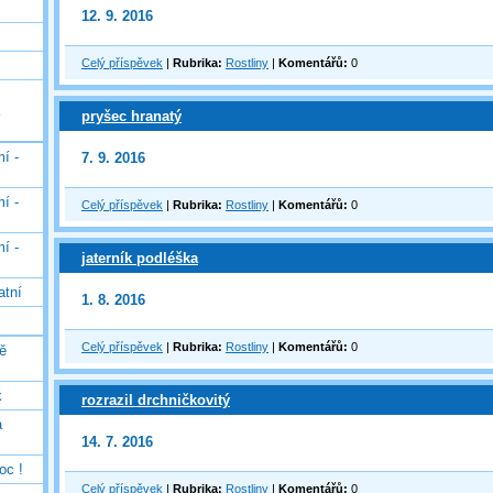
12. 9. 2016
Celý příspěvek
|
Rubrika:
Rostliny
|
Komentářů:
0
pryšec hranatý
í -
7. 9. 2016
í -
Celý příspěvek
|
Rubrika:
Rostliny
|
Komentářů:
0
í -
jaterník podléška
atní
1. 8. 2016
Celý příspěvek
|
Rubrika:
Rostliny
|
Komentářů:
0
ě
k
rozrazil drchničkovitý
á
14. 7. 2016
oc !
Celý příspěvek
|
Rubrika:
Rostliny
|
Komentářů:
0