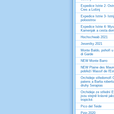
Expedice Istrie 2- Ost
Cres a Lošinj
Expedice Istrie 3- Istri
poloostrov
Expedice Istrie 4- Mys
Kamenjak a cesta do
Hochschwab 2021
Jeseníky 2021
Monte Baldo, pohoří u
di Garde
NEW Monte Barro
NEW Plaine des Maur
pobřeží Massif de l'Es
Orchideje středomoří 
patens a Barlia roberti
druhy Serapias
Orchideje ze střední 
jsou stejně krásné jak
tropické.
Pico del Teide
Pirin 2020