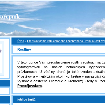
ořepník
Úvod
»
Představujeme vám chráněná i nechráněná území a rostliny
Rostliny
V této rubrice Vám představujeme rostliny rostoucí na 
vyfotografovali na našich botanických výjezde
průzkumech. U většiny druhů je také uveden aktuáln
Prostějov a v nejbližším okolí (konkrétně v navazující č
Vyškov a částečně Olomouc a Kroměříž) - tedy v úze
Prostějovskem
.
jehlice trnitá