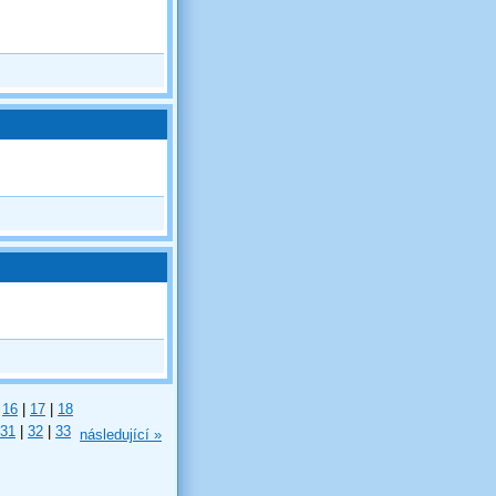
16
|
17
|
18
31
|
32
|
33
následující »