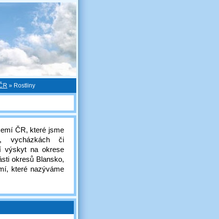
 ČR
»
Rostliny
území ČR, které jsme
ch, vycházkách či
í výskyt na okrese
ásti okresů Blansko,
mí, které nazýváme