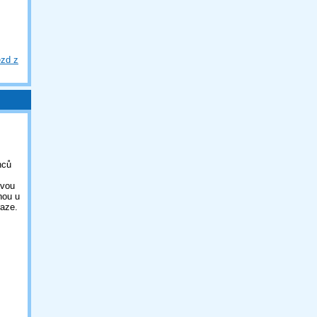
ezd z
nců
ovou
nou u
aze.