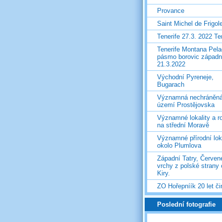
Provance
Saint Michel de Frigol
Tenerife 27.3. 2022 T
Tenerife Montana Pela
pásmo borovic západ
21.3.2022
Východní Pyreneje,
Bugarach
Významná nechráněn
území Prostějovska
Významné lokality a ro
na střední Moravě
Významné přírodní lok
okolo Plumlova
Západní Tatry, Červen
vrchy z polské strany
Kiry.
ZO Hořepníík 20 let či
Poslední fotografie