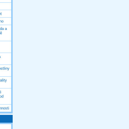
et
eno
da a
ně
á
stliny
ality
é
 od
nnosti