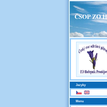
ČSOP ZO H
Jazyky
Menu