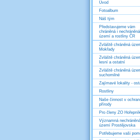
Úvod
Fotoalbum
Náš tým
Představujeme vám
chráněná i nechráněná
území a rostliny ČR
Zvláště chráněná územ
Mokřady
Zvláště chráněná územ
lesní a ostatní
Zvláště chráněná územ
suchomilné
Zajímavé lokality - ost
Rostliny
Naše činnost v ochran
přírody
Pro členy ZO Hořepní
Významná nechráněn
území Prostějovska
Potřebujeme vaši pom