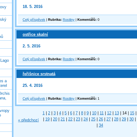
18. 5. 2016
rovy
jský
Celý příspěvek
|
Rubrika:
Rostliny
|
Komentářů:
0
ostřice skalní
mů
2. 5. 2016
Celý příspěvek
|
Rubrika:
Rostliny
|
Komentářů:
0
 Lago
řeřišnice srstnatá
es a
25. 4. 2016
terel
Orchis
ana,
Celý příspěvek
|
Rubrika:
Rostliny
|
Komentářů:
1
Evropy
1
|
2
|
3
|
4
|
5
|
6
|
7
|
8
|
9
|
10
|
11
|
12
|
13
|
14
|
15
|
o
|
19
|
20
|
21
|
22
|
23
|
24
|
25
|
26
|
27
|
28
|
29
|
30
|
« předchozí
|
34