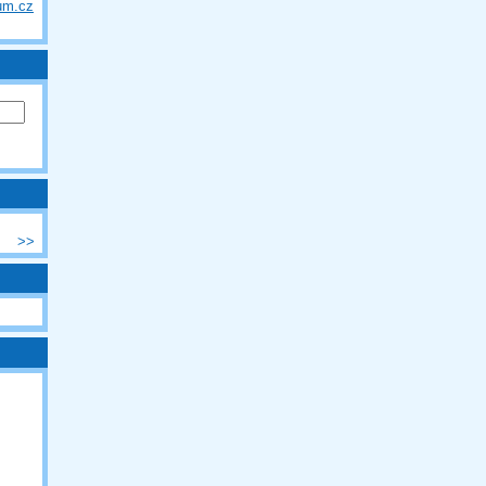
um.cz
>>