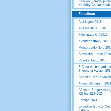
Zásilkový prodej publi
Kruštíky České republ
Fotoalbum
Alpi Ligure 2018
Alpi Maritime F 2018
Flüelapass CH 2018
Kvarner ostrovy 2018
Monte Baldo Nord 201
Slovinsko - Istrie 2018
Vysoké Taury 2018
Z Cima di Lombardi do
Therme di Valdieri 201
Abruzzo, NP La Majel
Aflenz Bürgeralm 202
Aflenzer Bürgeralm zá
RS Iris 22.6.2024
Coralpe 2021
Expedice Istrie 1- Ces
ostrovy