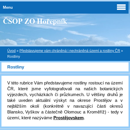
Menu
ČSOP ZO Hořepník
Úvod
»
Představujeme vám chráněná i nechráněná území a rostliny ČR
»
Rostliny
Rostliny
V této rubrice Vám představujeme rostliny rostoucí na území
ČR, které jsme vyfotografovali na našich botanických
výjezdech, vycházkách či průzkumech. U většiny druhů je
také uveden aktuální výskyt na okrese Prostějov a v
nejbližším okolí (konkrétně v navazující části okresů
Blansko, Vyškov a částečně Olomouc a Kroměříž) - tedy v
území, které nazýváme
Prostějovskem
.