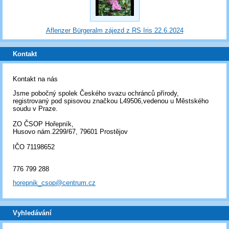
Aflenzer Bürgeralm zájezd z RS Iris 22.6.2024
Kontakt
Kontakt na nás
Jsme pobočný spolek Českého svazu ochránců přírody,
registrovaný pod spisovou značkou L49506,vedenou u Městského
soudu v Praze.
ZO ČSOP Hořepník,
Husovo nám.2299/67, 79601 Prostějov
IČO 71198652
776 799 288
horepnik_csop@centrum.cz
Vyhledávání