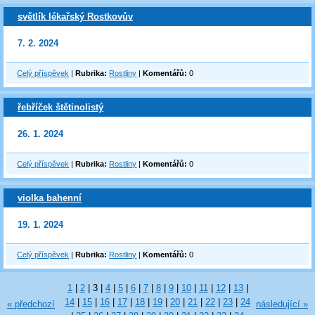
světlík lékařský Rostkovův
7. 2. 2024
Celý příspěvek
|
Rubrika:
Rostliny
|
Komentářů:
0
řebříček štětinolistý
26. 1. 2024
Celý příspěvek
|
Rubrika:
Rostliny
|
Komentářů:
0
violka bahenní
19. 1. 2024
Celý příspěvek
|
Rubrika:
Rostliny
|
Komentářů:
0
1
|
2
|
3
|
4
|
5
|
6
|
7
|
8
|
9
|
10
|
11
|
12
|
13
|
14
|
15
|
16
|
17
|
18
|
19
|
20
|
21
|
22
|
23
|
24
« předchozí
následující »