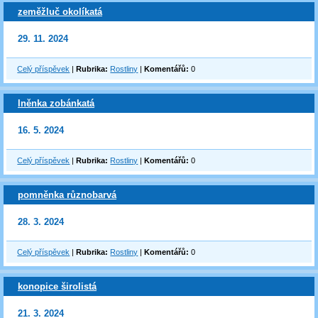
zeměžluč okolíkatá
29. 11. 2024
Celý příspěvek
|
Rubrika:
Rostliny
|
Komentářů:
0
lněnka zobánkatá
16. 5. 2024
Celý příspěvek
|
Rubrika:
Rostliny
|
Komentářů:
0
pomněnka různobarvá
28. 3. 2024
Celý příspěvek
|
Rubrika:
Rostliny
|
Komentářů:
0
konopice širolistá
21. 3. 2024