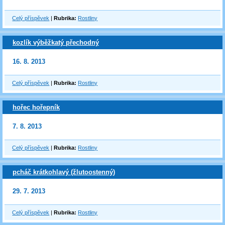
Celý příspěvek
|
Rubrika:
Rostliny
kozlík výběžkatý přechodný
16. 8. 2013
Celý příspěvek
|
Rubrika:
Rostliny
hořec hořepník
7. 8. 2013
Celý příspěvek
|
Rubrika:
Rostliny
pcháč krátkohlavý (žlutoostenný)
29. 7. 2013
Celý příspěvek
|
Rubrika:
Rostliny