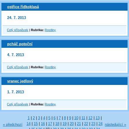
ostřice řídkoklasá
24. 7. 2013
Celý příspěvek
|
Rubrika:
Rostliny
pcháč potoční
4. 7. 2013
Celý příspěvek
|
Rubrika:
Rostliny
vranec jedlový
1. 7. 2013
Celý příspěvek
|
Rubrika:
Rostliny
1
|
2
|
3
|
4
|
5
|
6
|
7
|
8
|
9
|
10
|
11
|
12
|
13
|
14
|
15
|
16
|
17
|
18
|
19
|
20
|
21
|
22
|
23
|
24
« předchozí
následující »