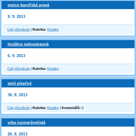
srpice barvířská pravá
9. 9. 2013
Celý příspěvek
|
Rubrika:
Rostliny
hruštice jednostranná
6. 9. 2013
Celý příspěvek
|
Rubrika:
Rostliny
smil písečný
30. 8. 2013
Celý příspěvek
|
Rubrika:
Rostliny
|
Komentářů:
0
vrba rozmarýnolistá
26. 8. 2013