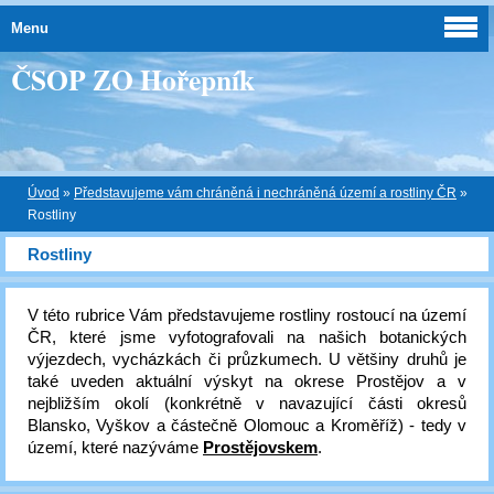
Menu
ČSOP ZO Hořepník
Úvod
»
Představujeme vám chráněná i nechráněná území a rostliny ČR
»
Rostliny
Rostliny
V této rubrice Vám představujeme rostliny rostoucí na území
ČR, které jsme vyfotografovali na našich botanických
výjezdech, vycházkách či průzkumech. U většiny druhů je
také uveden aktuální výskyt na okrese Prostějov a v
nejbližším okolí (konkrétně v navazující části okresů
Blansko, Vyškov a částečně Olomouc a Kroměříž) - tedy v
území, které nazýváme
Prostějovskem
.