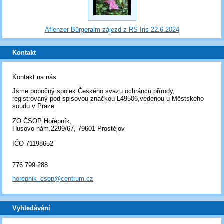
Aflenzer Bürgeralm zájezd z RS Iris 22.6.2024
Kontakt
Kontakt na nás
Jsme pobočný spolek Českého svazu ochránců přírody,
registrovaný pod spisovou značkou L49506,vedenou u Městského
soudu v Praze.
ZO ČSOP Hořepník,
Husovo nám.2299/67, 79601 Prostějov
IČO 71198652
776 799 288
horepnik_csop@centrum.cz
Vyhledávání